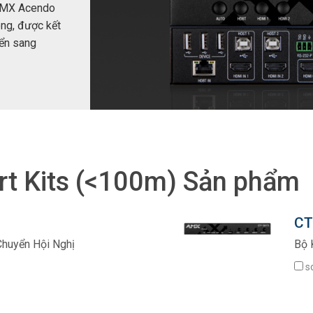
 AMX Acendo
ng, được kết
yển sang
rt Kits (<100m) Sản phẩm
CT
Chuyển Hội Nghị
Bộ 
s