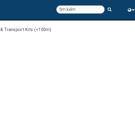
Eng
 & Transport Kits (<100m)
中