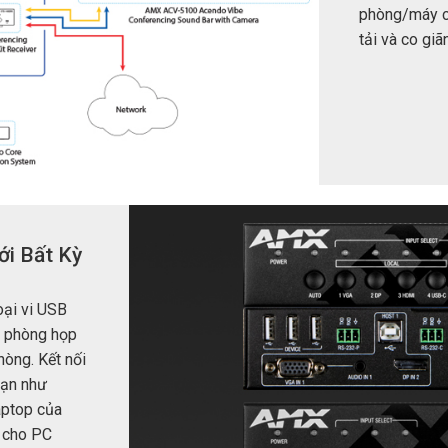
phòng/máy ch
tải và co gi
ới Bất Kỳ
oại vi USB
B phòng họp
hòng. Kết nối
hạn như
aptop của
h cho PC