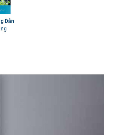
ng Dẫn
ong