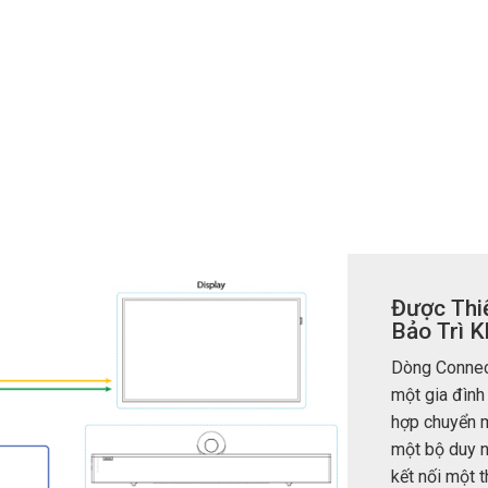
n Người dùng
7x1 +1)
OID
trolPads (Surface Mount)
Developer Resources
i
4x1 +1)
Lưu trữ sản phẩm
 Cảm Ứng
5x1 +1)
)
ite (RMS)
Được Thiế
Bảo Trì 
Dòng Connect
một gia đình
hợp chuyển m
một bộ duy n
kết nối một t