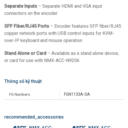
Separate Inputs
– Separate HDMI and VGA input
connectors on the encoder
SFP Fiber/RJ45 Ports
– Encoder features SFP fiber/RJ45
copper network ports with USB control inputs for KVM-
over-IP keyboard and mouse operation
Stand Alone or Card
– Available as a stand alone device,
or card for use with NMX-ACC-N9206
Thông số kỹ thuật
FG Numbers
FGN1133A-SA
recommended_accessories
NMX-ACC-
NMX-ACC-