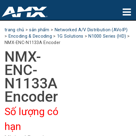
sản phẩm
trang chủ
>
sản phẩm
>
Networked A/V Distribution (AVoIP)
>
Encoding & Decoding
>
1G Solutions
>
N1000 Series (HD)
>
Ứng dụng
NMX-ENC-N1133A Encoder
NMX-
Partners
ENC-
nơi mua
N1133A
đào tạo
Encoder
hỗ trợ
Số lượng có
Giới thiệu
hạn