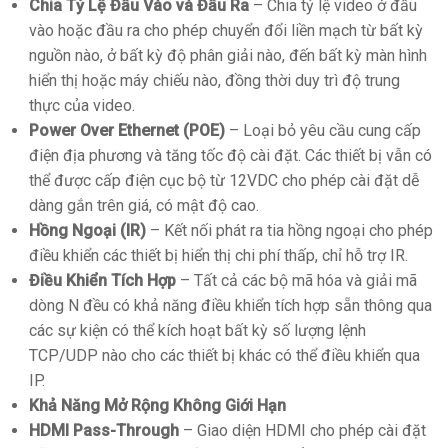
Chia Tỷ Lệ Đầu Vào và Đầu Ra
– Chia tỷ lệ video ở đầu
vào hoặc đầu ra cho phép chuyển đổi liền mạch từ bất kỳ
nguồn nào, ở bất kỳ độ phân giải nào, đến bất kỳ màn hình
hiển thị hoặc máy chiếu nào, đồng thời duy trì độ trung
thực của video.
Power Over Ethernet (POE)
– Loại bỏ yêu cầu cung cấp
điện địa phương và tăng tốc độ cài đặt. Các thiết bị vẫn có
thể được cấp điện cục bộ từ 12VDC cho phép cài đặt dễ
dàng gắn trên giá, có mật độ cao.
Hồng Ngoại (IR)
– Kết nối phát ra tia hồng ngoại cho phép
điều khiển các thiết bị hiển thị chi phí thấp, chỉ hỗ trợ IR.
Điều Khiển Tích Hợp
– Tất cả các bộ mã hóa và giải mã
dòng N đều có khả năng điều khiển tích hợp sẵn thông qua
các sự kiện có thể kích hoạt bất kỳ số lượng lệnh
TCP/UDP nào cho các thiết bị khác có thể điều khiển qua
IP.
Khả Năng Mở Rộng Không Giới Hạn
HDMI Pass-Through
– Giao diện HDMI cho phép cài đặt