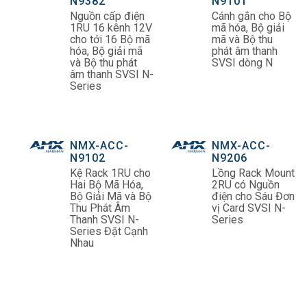
N9382
N9101
Nguồn cấp điện
Cánh gắn cho Bộ
1RU 16 kênh 12V
mã hóa, Bộ giải
cho tới 16 Bộ mã
mã và Bộ thu
hóa, Bộ giải mã
phát âm thanh
và Bộ thu phát
SVSI dòng N
âm thanh SVSI N-
Series
NMX-ACC-
NMX-ACC-
N9102
N9206
Kệ Rack 1RU cho
Lồng Rack Mount
Hai Bộ Mã Hóa,
2RU có Nguồn
Bộ Giải Mã và Bộ
điện cho Sáu Đơn
Thu Phát Âm
vị Card SVSI N-
Thanh SVSI N-
Series
Series Đặt Cạnh
Nhau