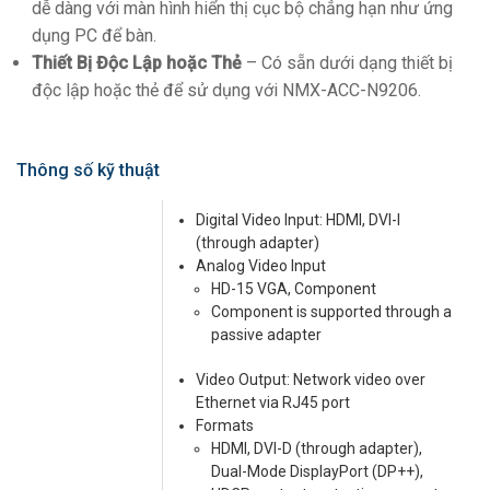
dễ dàng với màn hình hiển thị cục bộ chẳng hạn như ứng
dụng PC để bàn.
Thiết Bị Độc Lập hoặc Thẻ
– Có sẵn dưới dạng thiết bị
độc lập hoặc thẻ để sử dụng với NMX-ACC-N9206.
Thông số kỹ thuật
Digital Video Input: HDMI, DVI-I
(through adapter)
Analog Video Input
HD-15 VGA, Component
Component is supported through a
passive adapter
Video Output: Network video over
Ethernet via RJ45 port
Formats
HDMI, DVI-D (through adapter),
Dual-Mode DisplayPort (DP++),