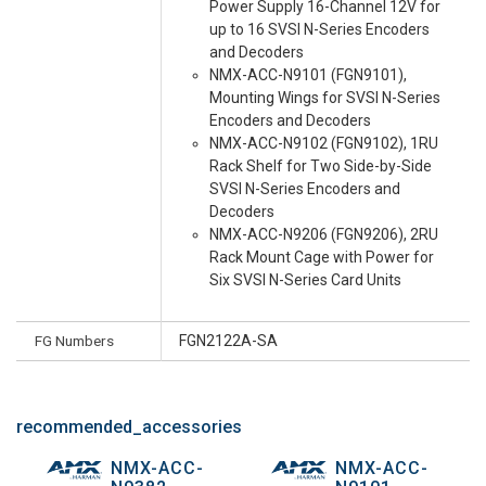
Power Supply 16-Channel 12V for
up to 16 SVSI N-Series Encoders
and Decoders
NMX-ACC-N9101 (FGN9101),
Mounting Wings for SVSI N-Series
Encoders and Decoders
NMX-ACC-N9102 (FGN9102), 1RU
Rack Shelf for Two Side-by-Side
SVSI N-Series Encoders and
Decoders
NMX-ACC-N9206 (FGN9206), 2RU
Rack Mount Cage with Power for
Six SVSI N-Series Card Units
FG Numbers
FGN2122A-SA
recommended_accessories
NMX-ACC-
NMX-ACC-