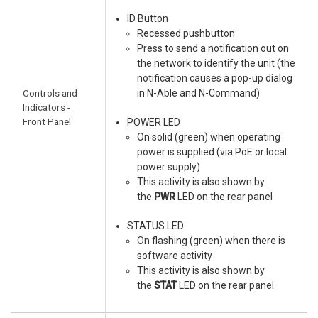
ID Button
Recessed pushbutton
Press to send a notification out on
the network to identify the unit (the
notification causes a pop-up dialog
Controls and
in N-Able and N-Command)
Indicators -
Front Panel
POWER LED
On solid (green) when operating
power is supplied (via PoE or local
power supply)
This activity is also shown by
the
PWR
LED on the rear panel
STATUS LED
On flashing (green) when there is
software activity
This activity is also shown by
the
STAT
LED on the rear panel