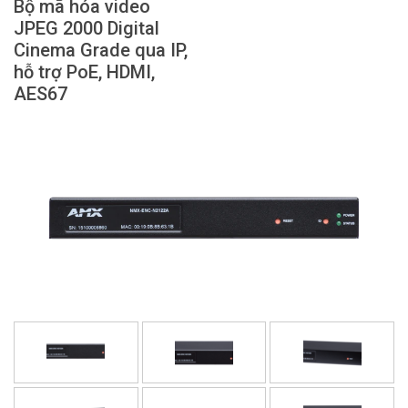
Bộ mã hóa video
Ngôn ngữ/Khu vực
JPEG 2000 Digital
Cinema Grade qua IP,
hỗ trợ PoE, HDMI,
AES67