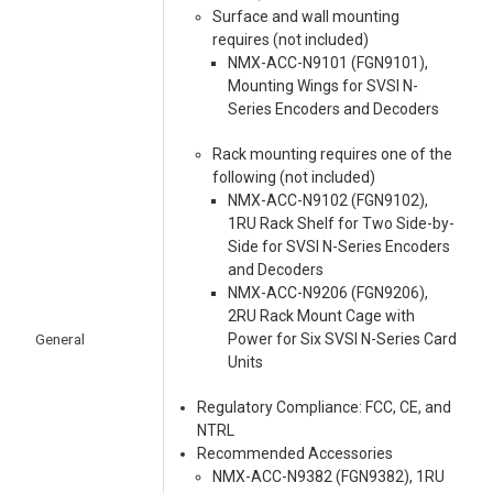
Surface and wall mounting
requires (not included)
NMX-ACC-N9101 (FGN9101),
Mounting Wings for SVSI N-
Series Encoders and Decoders
Rack mounting requires one of the
following (not included)
NMX-ACC-N9102 (FGN9102),
1RU Rack Shelf for Two Side-by-
Side for SVSI N-Series Encoders
and Decoders
NMX-ACC-N9206 (FGN9206),
2RU Rack Mount Cage with
General
Power for Six SVSI N-Series Card
Units
Regulatory Compliance: FCC, CE, and
NTRL
Recommended Accessories
NMX-ACC-N9382 (FGN9382), 1RU