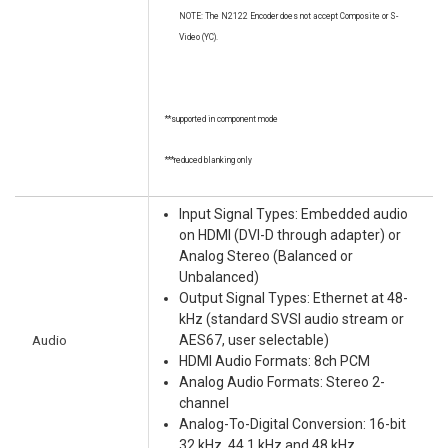
NOTE: The N2122 Encoder does not accept Composite or S-
Video (YC).
**supported in component mode
***reduced blanking only
Input Signal Types: Embedded audio
on HDMI (DVI-D through adapter) or
Analog Stereo (Balanced or
Unbalanced)
Output Signal Types: Ethernet at 48-
kHz (standard SVSI audio stream or
Audio
AES67, user selectable)
HDMI Audio Formats: 8ch PCM
Analog Audio Formats: Stereo 2-
channel
Analog-To-Digital Conversion: 16-bit
32 kHz, 44.1 kHz and 48 kHz