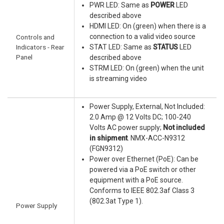
PWR LED: Same as
POWER
LED
described above
HDMI LED: On (green) when there is a
connection to a valid video source
Controls and
Indicators - Rear
STAT LED: Same as
STATUS
LED
Panel
described above
STRM LED: On (green) when the unit
is streaming video
Power Supply, External, Not Included:
2.0 Amp @ 12 Volts DC; 100-240
Volts AC power supply;
Not included
in shipment
. NMX-ACC-N9312
(FGN9312)
Power over Ethernet (PoE): Can be
powered via a PoE switch or other
equipment with a PoE source.
Conforms to IEEE 802.3af Class 3
(802.3at Type 1).
Power Supply