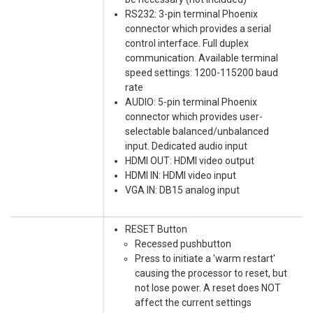
RS232: 3-pin terminal Phoenix
connector which provides a serial
control interface. Full duplex
communication. Available terminal
speed settings: 1200-115200 baud
rate
AUDIO: 5-pin terminal Phoenix
connector which provides user-
selectable balanced/unbalanced
input. Dedicated audio input
HDMI OUT: HDMI video output
HDMI IN: HDMI video input
VGA IN: DB15 analog input
RESET Button
Recessed pushbutton
Press to initiate a 'warm restart'
causing the processor to reset, but
not lose power. A reset does NOT
affect the current settings