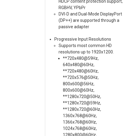
HDCP content protection support,
RGBHV, YPbPr
DVI-D and Dual-Mode DisplayPort
(DP++) are supported through a
passive adapter
Progressive Input Resolutions
Supports most common HD
resolutions up to 1920x1200.
**720x480@59Hz,
640x480@60Hz,
**720x480@60Hz,
**720x576@50Hz,
800x600@56Hz,
800x600@60Hz,
**1280x720@50Hz,
**1280x720@59Hz,
**1280x720@60Hz,
1360x768@60Hz,
1366x768@60Hz,
1024x768@60Hz,
1280x800@60Hz,