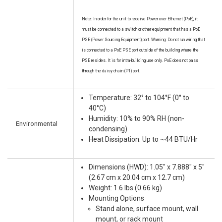
Note: In order for the unit to receive Power over Ethernet (PoE), it
must be connected to a switch or other equipment that has a PoE
PSE (Power Sourcing Equipment) port. Warning: Do not run wiring that
is connected to a PoE PSE port outside of the building where the
PSE resides. It is for intra-building use only. PoE does not pass
through the daisy chain (P1) port.
Temperature: 32° to 104°F (0° to
40°C)
Humidity: 10% to 90% RH (non-
Environmental
condensing)
Heat Dissipation: Up to ~44 BTU/Hr
Dimensions (HWD): 1.05" x 7.888" x 5"
(2.67 cm x 20.04 cm x 12.7 cm)
Weight: 1.6 lbs (0.66 kg)
Mounting Options
Stand alone, surface mount, wall
mount, or rack mount