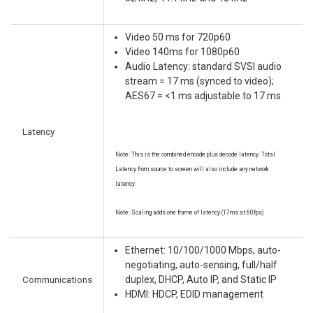
Video 50 ms for 720p60
Video 140ms for 1080p60
Audio Latency: standard SVSI audio
stream = 17 ms (synced to video);
AES67 = <1 ms adjustable to 17 ms
Latency
Note: This is the combined encode plus decode latency. Total
Latency from source to screen will also include any network
latency.
Note: Scaling adds one frame of latency (17ms at 60fps)
Ethernet: 10/100/1000 Mbps, auto-
negotiating, auto-sensing, full/half
Communications
duplex, DHCP, Auto IP, and Static IP
HDMI: HDCP, EDID management