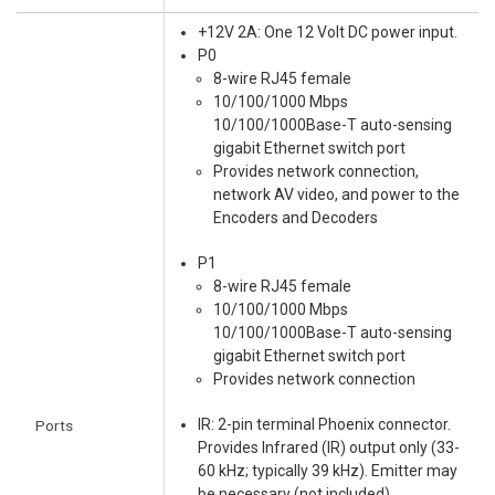
+12V 2A: One 12 Volt DC power input.
P0
8-wire RJ45 female
10/100/1000 Mbps
10/100/1000Base-T auto-sensing
gigabit Ethernet switch port
Provides network connection,
network AV video, and power to the
Encoders and Decoders
P1
8-wire RJ45 female
10/100/1000 Mbps
10/100/1000Base-T auto-sensing
gigabit Ethernet switch port
Provides network connection
IR: 2-pin terminal Phoenix connector.
Ports
Provides Infrared (IR) output only (33-
60 kHz; typically 39 kHz). Emitter may
be necessary (not included)