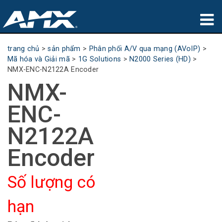
sản phẩm
trang chủ
>
sản phẩm
>
Phân phối A/V qua mạng (AVoIP)
>
Mã hóa và Giải mã
>
1G Solutions
>
N2000 Series (HD)
>
Ứng dụng
NMX-ENC-N2122A Encoder
NMX-
Partners
ENC-
nơi mua
N2122A
đào tạo
Encoder
hỗ trợ
Số lượng có
Giới thiệu
hạn