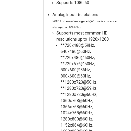
Supports 1080i60.
Analog Input Resolutions
NOTE: Input resolutions supported @60Hz refresh rates are
also supported @59.94Hz.
Supports most common HD
resolutions up to 1920x1200.
**720x480@59Hz,
640x480@60Hz,
**720x480@60Hz,
**720x576@50Hz,
800x600@56Hz,
800x600@60Hz,
**1280x720@50Hz,
**1280x720@59Hz,
**1280x720@60Hz,
1360x768@60Hz,
1366x768@60Hz,
1024x768@60Hz,
1280x800@60Hz,
1152x864@60Hz,