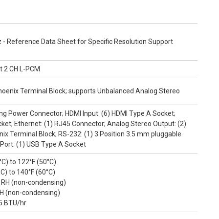
 - Reference Data Sheet for Specific Resolution Support
t 2 CH L-PCM
hoenix Terminal Block; supports Unbalanced Analog Stereo
ng Power Connector; HDMI Input: (6) HDMI Type A Socket;
ket; Ethernet: (1) RJ45 Connector; Analog Stereo Output: (2)
ix Terminal Block; RS-232: (1) 3 Position 3.5 mm pluggable
Port: (1) USB Type A Socket
C) to 122°F (50°C)
C) to 140°F (60°C)
% RH (non-condensing)
RH (non-condensing)
.5 BTU/hr