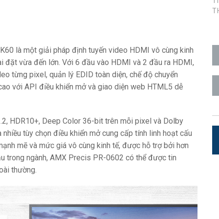
T
T
n Người dùng
7x1 +1)
OID
trolPads (Surface Mount)
Developer Resources
i
4x1 +1)
Lưu trữ sản phẩm
0 là một giải pháp định tuyến video HDMI vô cùng kinh
 Cảm Ứng
5x1 +1)
ài đặt vừa đến lớn. Với 6 đầu vào HDMI và 2 đầu ra HDMI,
eo từng pixel, quản lý EDID toàn diện, chế độ chuyển
)
ỳ cao với API điều khiển mở và giao diện web HTML5 dễ
2, HDR10+, Deep Color 36-bit trên mỗi pixel và Dolby
hiều tùy chọn điều khiển mở cung cấp tính linh hoạt cấu
ite (RMS)
mạnh mẽ và mức giá vô cùng kinh tế, được hỗ trợ bởi hơn
u trong ngành, AMX Precis PR-0602 có thể được tin
oài thường.