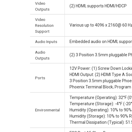
Video
(2) HDMI; supports HDMI/HDCP
Outputs
Video
Various up to 4096 x 2160@ 60 Hz
Resolution
Support
Audio Inputs
Embedded audio on HDMI; suppor
Audio
(2) 3 Position 3.5mm pluggable P
Outputs
12V Power: (1) Screw Down Locki
HDMI Output: (2) HDMI Type A Soc
Ports
3 Position 3.5mm pluggable Phoen
Phoenix Terminal Block; Program 
Temperature (Operating): 32°F (0°
Temperature (Storage): -4°F (-20°
Environmental
Humidity (Operating): 10% to 90
Humidity (Storage): 10% to 90% 
Thermal Dissipation (Typical): 51