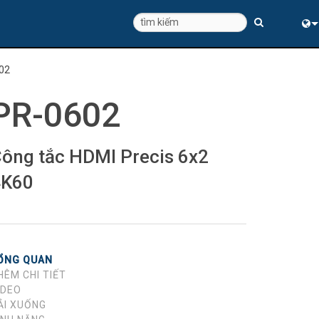
Eng
02
中
PR-0602
ông tắc HDMI Precis 6x2
4K60
ỔNG QUAN
HÊM CHI TIẾT
IDEO
ẢI XUỐNG