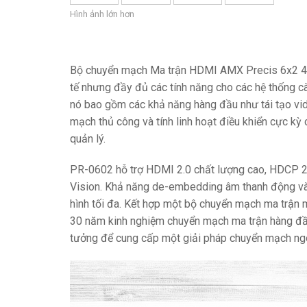
Hình ảnh lớn hơn
Bộ điều khiển với Giao diệ
IREDIT2
VPX (4K60 
Đi qua
TPC-ANDR
Khác
Massio Con
Bộ điều khiển có Chuyển đổ
NetLinx Studio
SDX (4K30 
Trống
TPC-WIN8
DGX
Bộ chuyển mạch Ma trận HDMI AMX Precis 6x2 4K6
Thiết Kế Bảng Điều Khiển
SDX (4K30 
TPC-BYOD
DVX 4K60
tế nhưng đầy đủ các tính năng cho các hệ thống c
nó bao gồm các khả năng hàng đầu như tái tạo vid
Rapid Project Maker (RPM
DVX HD
mạch thủ công và tính linh hoạt điều khiển cực k
IREdit
quản lý.
Thiết kế Trình điều khiển
PR-0602 hỗ trợ HDMI 2.0 chất lượng cao, HDCP 2.
Vision. Khả năng de-embedding âm thanh động và n
Resource Management Su
hình tối đa. Kết hợp một bộ chuyển mạch ma trận 
N-Able Control Software
30 năm kinh nghiệm chuyển mạch ma trận hàng đầ
tưởng để cung cấp một giải pháp chuyển mạch ng