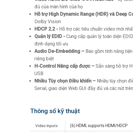
đủ của màn hình của họ
Hỗ trợ High Dynamic Range (HDR) và Deep Co
Dolby Vision
HDCP 2.2 -
Hỗ trợ các tiêu chuẩn video mới nhấ
Quản lý EDID -
Cung cấp quản lý toàn diện EDID
định dạng tối ưu
Audio De-Embedding –
Bao gồm tính năng tiện
riêng biệt
H-Control Nâng cấp được –
Sẵn sàng hỗ trợ H-
USB
Nhiều Tùy chọn Điều khiển –
Nhiều tùy chọn đi
Serial, giao diện Web GUI đầy đủ và các nút trê
Thông số kỹ thuật
Video Inputs
(6) HDMI; supports HDMI/HDCP