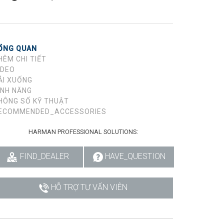
ỔNG QUAN
HÊM CHI TIẾT
IDEO
ẢI XUỐNG
ÍNH NĂNG
HÔNG SỐ KỸ THUẬT
ECOMMENDED_ACCESSORIES
HARMAN PROFESSIONAL SOLUTIONS:
FIND_DEALER
HAVE_QUESTION
HỖ TRỢ TƯ VẤN VIÊN