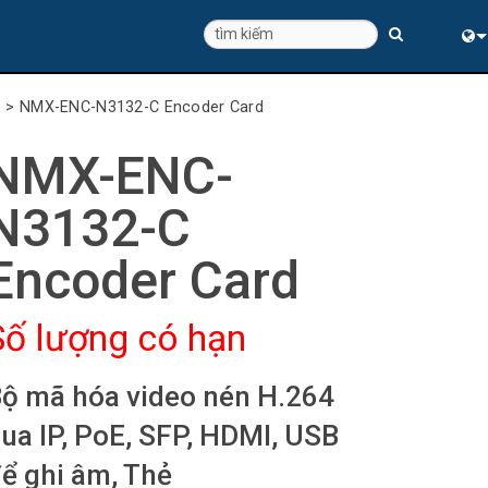
Eng
)
>
NMX-ENC-N3132-C Encoder Card
中
NMX-ENC-
N3132-C
Encoder Card
Số lượng có hạn
ộ mã hóa video nén H.264
ua IP, PoE, SFP, HDMI, USB
ể ghi âm, Thẻ