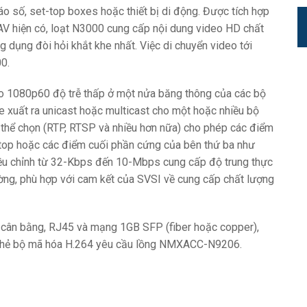
o số, set-top boxes hoặc thiết bị di động. Được tích hợp
AV hiện có, loạt N3000 cung cấp nội dung video HD chất
 dụng đòi hỏi khắt khe nhất. Việc di chuyển video tới
0.
o 1080p60 độ trễ thấp ở một nửa băng thông của các bộ
e xuất ra unicast hoặc multicast cho một hoặc nhiều bộ
 thể chọn (RTP, RTSP và nhiều hơn nữa) cho phép các điểm
top hoặc các điểm cuối phần cứng của bên thứ ba như
iều chỉnh từ 32-Kbps đến 10-Mbps cung cấp độ trung thực
ường, phù hợp với cam kết của SVSI về cung cấp chất lượng
o cân bằng, RJ45 và mạng 1GB SFP (fiber hoặc copper),
 Thẻ bộ mã hóa H.264 yêu cầu lồng NMXACC-N9206.