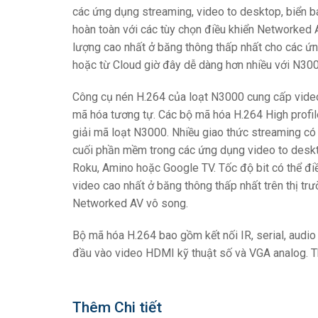
các ứng dụng streaming, video to desktop, biển bá
hoàn toàn với các tùy chọn điều khiển Networked 
lượng cao nhất ở băng thông thấp nhất cho các ứng
hoặc từ Cloud giờ đây dễ dàng hơn nhiều với N300
Công cụ nén H.264 của loạt N3000 cung cấp vide
mã hóa tương tự. Các bộ mã hóa H.264 High profil
giải mã loạt N3000. Nhiều giao thức streaming có
cuối phần mềm trong các ứng dụng video to desk
Roku, Amino hoặc Google TV. Tốc độ bit có thể đ
video cao nhất ở băng thông thấp nhất trên thị tr
Networked AV vô song.
Bộ mã hóa H.264 bao gồm kết nối IR, serial, audi
đầu vào video HDMI kỹ thuật số và VGA analog.
Thêm Chi tiết