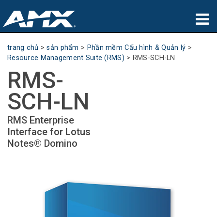
sản phẩm
trang chủ
>
sản phẩm
>
Phần mềm Cấu hình & Quản lý
>
Resource Management Suite (RMS)
>
RMS-SCH-LN
Ứng dụng
RMS-
Partners
SCH-LN
nơi mua
RMS Enterprise
Interface for Lotus
đào tạo
Notes® Domino
hỗ trợ
Giới thiệu