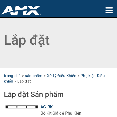
sản phẩm
Lắp đặt
Ứng dụng
Partners
nơi mua
đào tạo
trang chủ
>
sản phẩm
>
Xử Lý Điều Khiển
>
Phụ kiện Điều
khiển
>
Lắp đặt
hỗ trợ
Lắp đặt Sản phẩm
Giới thiệu
AC-RK
Bộ Kit Giá để Phụ Kiện