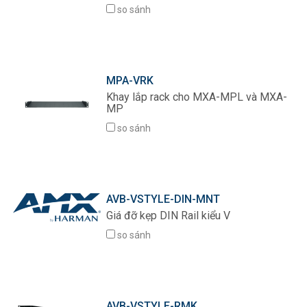
so sánh
Ngôn ngữ/Khu vực
MPA-VRK
Khay lắp rack cho MXA-MPL và MXA-
MP
so sánh
AVB-VSTYLE-DIN-MNT
Giá đỡ kẹp DIN Rail kiểu V
so sánh
AVB-VSTYLE-RMK