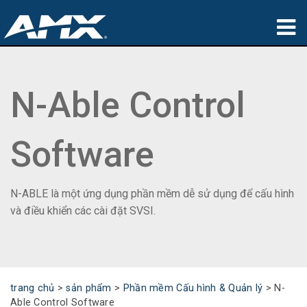
sản phẩm
N-Able Control
Ứng dụng
Partners
Software
nơi mua
đào tạo
N-ABLE là một ứng dụng phần mềm dễ sử dụng để cấu hình
và điều khiển các cài đặt SVSI.
hỗ trợ
Giới thiệu
trang chủ
>
sản phẩm
>
Phần mềm Cấu hình & Quản lý
>
N-
Able Control Software