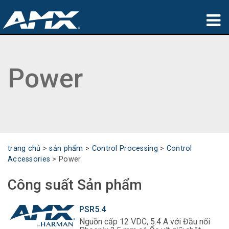
sản phẩm
Power
Ứng dụng
Partners
nơi mua
đào tạo
trang chủ
>
sản phẩm
>
Control Processing
>
Control
Accessories
>
Power
hỗ trợ
Công suất Sản phẩm
Giới thiệu
PSR5.4
Nguồn cấp 12 VDC, 5.4 A với Đầu nối