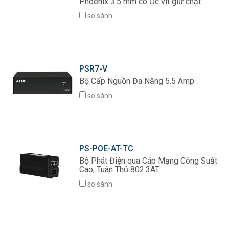
Phoenix 3.5 mm có Ốc vít giữ chặt
Ngôn ngữ/Khu vực
so sánh
PSR7-V
Bộ Cấp Nguồn Đa Năng 5.5 Amp
so sánh
PS-POE-AT-TC
Bộ Phát Điện qua Cáp Mạng Công Suất
Cao, Tuân Thủ 802.3AT
so sánh