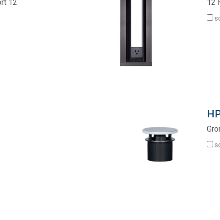
rt 12
12 
s
HP
Gro
s