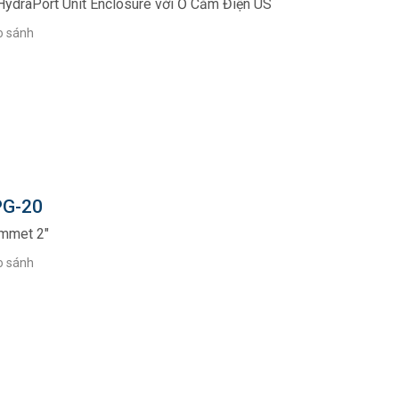
HydraPort Unit Enclosure với Ổ Cắm Điện US
o sánh
G-20
mmet 2"
o sánh