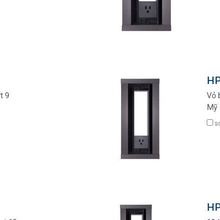
HP
t 9
Vỏ 
Mỹ
s
HP