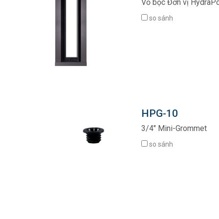
Vỏ bọc Đơn vị HydraPo
so sánh
HPG-10
3/4" Mini-Grommet
so sánh