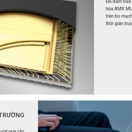
Để đảm bảo đ
hóa AMX MU
trên bo mạch
thời gian tru
 TRƯỜNG
ượt qua các