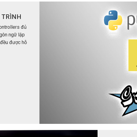
 TRÌNH
ntrollers đủ
 ngôn ngữ lập
y đều được hỗ