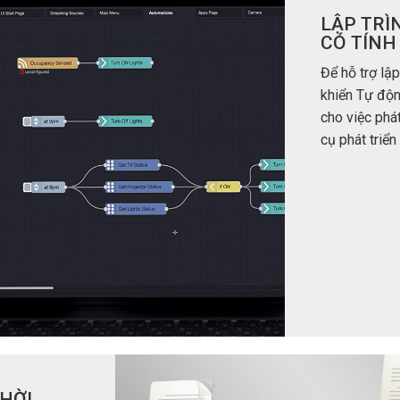
LẬP TRÌ
CÓ TÍNH
Để hỗ trợ lậ
khiển Tự độ
cho việc phá
cụ phát triể
THỜI