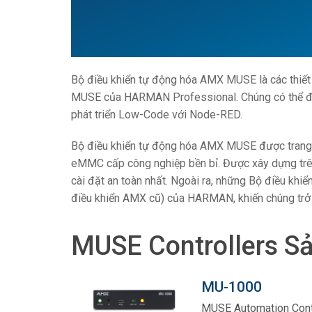
Bộ điều khiển với Giao diệ
IREDIT2
VPX (4K60 
Đi qua
TPC-ANDR
Khác
Massio Con
Bộ điều khiển có Chuyển đổ
NetLinx Studio
SDX (4K30 
Trống
TPC-WIN8
DGX
Bộ điều khiển tự động hóa AMX MUSE là các thiết
Thiết Kế Bảng Điều Khiển
SDX (4K30 
TPC-BYOD
DVX 4K60
MUSE của HARMAN Professional. Chúng có thể đồng
Rapid Project Maker (RPM
DVX HD
phát triển Low-Code với Node-RED.
IREdit
Bộ điều khiển tự động hóa AMX MUSE được trang bị
eMMC cấp công nghiệp bền bỉ. Được xây dựng trê
Thiết kế Trình điều khiển
cài đặt an toàn nhất. Ngoài ra, những Bộ điều khiể
Resource Management Su
điều khiển AMX cũ) của HARMAN, khiến chúng trở t
N-Able Control Software
MUSE Controllers S
MU-1000
MUSE Automation Contr