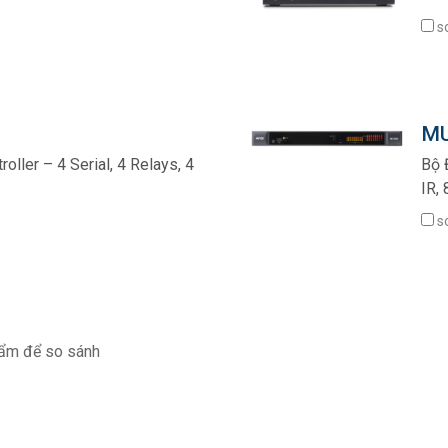
s
MU
ller – 4 Serial, 4 Relays, 4
Bộ 
IR,
s
ẩm để so sánh