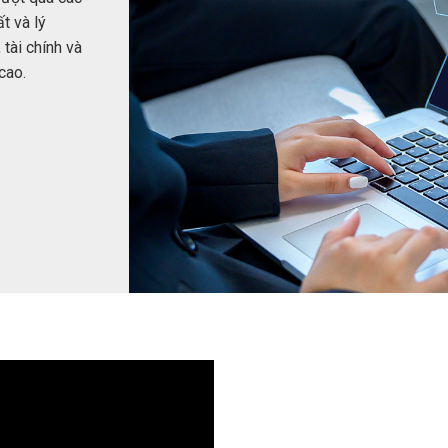
t và lý
tài chính và
cao.