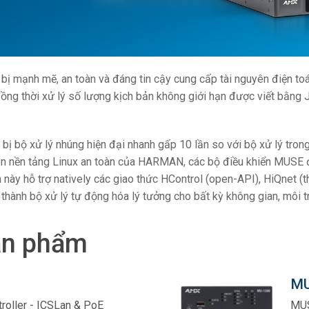
n Người dùng
7x1 +1)
OID
trolPads (Surface Mount)
Developer Resources
i
4x1 +1)
Lưu trữ sản phẩm
 bị mạnh mẽ, an toàn và đáng tin cậy cung cấp tài nguyên điện 
 Cảm Ứng
5x1 +1)
 thời xử lý số lượng kịch bản không giới hạn được viết bằng Ja
)
 bộ xử lý nhúng hiện đại nhanh gấp 10 lần so với bộ xử lý tron
n nền tảng Linux an toàn của HARMAN, các bộ điều khiển MUSE đ
n này hỗ trợ natively các giao thức HControl (open-API), HiQnet (
ite (RMS)
hành bộ xử lý tự động hóa lý tưởng cho bất kỳ không gian, môi 
ản phẩm
MU
oller - ICSLan & PoE
MUS