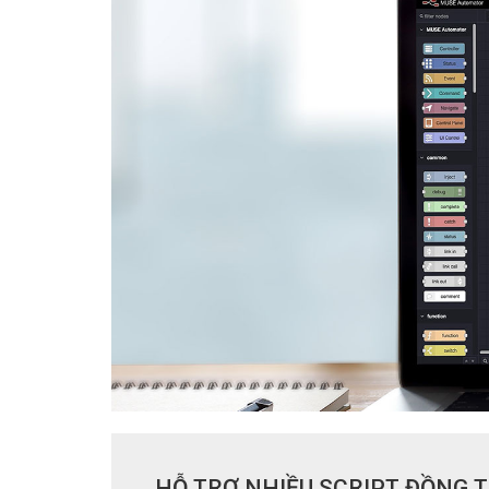
HỖ TRỢ NHIỀU SCRIPT ĐỒNG 