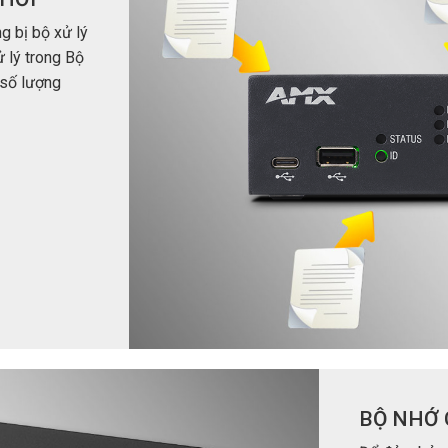
 bị bộ xử lý
ử lý trong Bộ
 số lượng
BỘ NHỚ 