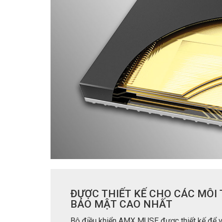
ĐƯỢC THIẾT KẾ CHO CÁC MÔI
BẢO MẬT CAO NHẤT
Bộ điều khiển AMX MUSE được thiết kế để v