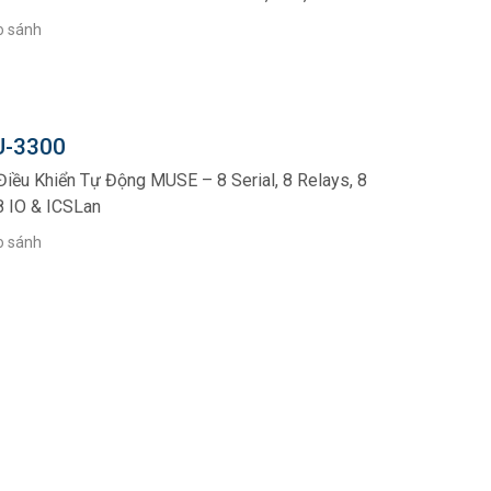
o sánh
-3300
Điều Khiển Tự Động MUSE – 8 Serial, 8 Relays, 8
 8 IO & ICSLan
o sánh