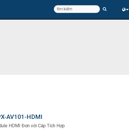
Eng
中
X-AV101-HDMI
ule HDMI Đơn với Cáp Tích Hợp