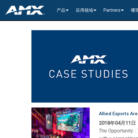
产品
应用领域
Partners
哪
网络音视频
编码与解码
企业办公
>----------1G Solutions-
InConcert Partne
传统视音频分配
窗口处理器
演示切换器
教育系统
N2600 Series (4K60)
>----------1G Solutions-
DVX 4K60 (Up to 8x4 +
Valued Independe
视频信号处理
SVSI 音频收发器
固定切换器
EDID Management, Scaling, & C
政府工程
SVSI N2400 4K 系
N2400 Series (4K60 4
DVX HD (Up to 10x4 +
Jetpack (4K60 3x1) Sw
DCE-1 In-Line Controll
隐藏式接口箱
AVoIP Control & Management
模块化交换系统
窗口处理
HydraPort Enclosures & Gromm
Stadiums & Arenas
SVSI N2300 4K 系
N2000 Series (HD 4x1
N-Command Controlle
>--------------------------
>--------------------------
>-----------Enova DGX--
SCL-1 Video Scaler
>---------HDMI Solution
日程安排与协作
SVSI 配件
A/V 远程传输解决方案
HydraPort Modules
Scheduling Touch Panels
Bars & Restaurants
SVSI N2000 系列编
>---------H.264 Solutio
N-Able Control Softw
安装
Incite 数字化演示系统
Precis 系列数字矩阵
Enova DGX 机箱
DXLink Fiber (>100m)
UVC1-4K HDMI to USB
Precis (4K60 4x1 + 1)
可伸缩式
8x8
用户界面
窗口处理
CTC (4K60 6x1) Switching & Tra
触控面板
Convention Centers
SVSi N1000 系列编
N3000 Series (HD 9x1
功率
>--------------------------
4K60 Cards and Endpo
DXLink U/STP (<100m
Precis (4K60 4x1 + 1)
>----------1G Solutions-
Video
Varia
16x16
设备控制
传统音视频配件
CTP (4K30 4x1) Switching & Tran
键盘
中央控制器
Unified Communication
>---------H.26x Solution
CTC (4K60 6x1) Switch
4K30 Cards and Endpo
DXLite U/STP (<70m)
安装
N2400 Series (4K60 4
Cat 6
Modero G5 触控面板
Metreau (Decora Styl
MUSE Controllers
32x32
音视频管理软件
键盘控制器
扩展控制盒
MUSE Automator
N3300 Series (4K60)
CTP (4K30 4x1) Switch
HD Cards and Endpoin
CT 系列
功率
N2000 Series (4K30 4
USB
UI 配件
Massio (Surface Moun
Massio ControlPads (
NetLinx NX Controllers
>--------------
Modero G5 
Allied Esports Ar
2018年04月11日
Intelligent Light Control
应用程序
控制系统配件
MUSE Extension for VS Code
SVSI N3000 系列 H.26
>--------------------------
音频卡
Switching, Transport,
电缆
>---------H.264 Solutio
功率模块
TPC-TPI-PRO
系统安装
CPU Upgrade
音频切换板
Modero 电
The Opportunity: 
>--------------------------------------
Manager
VPX (4K60 4x1 +1)
N3000 Series (HD 9x1
Buttons (& ACC bands
TPC-APPLE
电源
音频插入/提
Modero X