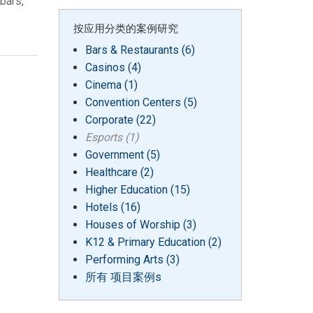
bars,
按应用分类的案例研究
Bars & Restaurants (6)
Casinos (4)
Cinema (1)
Convention Centers (5)
Corporate (22)
Esports (1)
Government (5)
Healthcare (2)
Higher Education (15)
Hotels (16)
Houses of Worship (3)
K12 & Primary Education (2)
Performing Arts (3)
所有 项目案例s