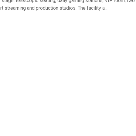
 stage, telescopic seating, daily gaming stations, VIP room, two 
rt streaming and production studios. The facility a...
Surface Mount)
Developer Resources
产品存档