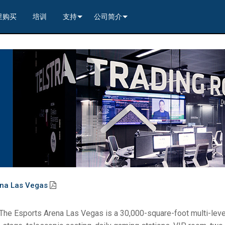
里购买
培训
支持
公司简介
---------<
rs
联系我们
我们的历史
---------<
2)
nt Partners (VIP)
安全
质量保证
apture
列编解码器
x1)
2)
itching, Transport, and Control Solution
er
保證
案例研究
ets
列编解码器
)
rs
----------------<
----------------<
----------<
s---------<
RMA
新闻
解码器
ns--------<
are
切换器
 Capture
产品登记
nsport Kit w/ USB-C
解码器
)
----------------<
ints
)
---------<
顾问门户
sport Kit
s--------<
ing & Transport Kit w/ USB-C
ints
x1)
e)
>-------------------------<
ing & Transport Kit
ts
x1)
t)
Surface Mount)
----------------------------<
/ Modero S / Acendo Book 安装选件
全天候帮助中心
ena Las Vegas
4 / WAN
----------------<
 and Control Solution (<70m)
ns--------<
 Kit
套件
源
售后服务
: The Esports Arena Las Vegas is a 30,000-square-foot multi-leve
----<
)
)
取板
® 和 Modero S 系列触控面板配件
文档下载