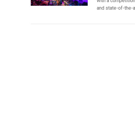
with a competition
and state-of-the-a
带用户界面的控制器
IREDIT2
VPX (4K60 7x1 +1)
通透
TPC-ANDROID
其他
Massio ControlPads (
带开关功能的控制器
NetLinx Studio
SDX (4K30 4x1 +1)
空白
TPC-WIN8
DGX
触摸面板设计
SDX (4K30 5x1 +1)
TPC-BYOD
DVX 4K60
Rapid Project Maker (RPM)
DVX HD
IREdit
驱动器设计
资源管理套件企业版
N-Able Control Software