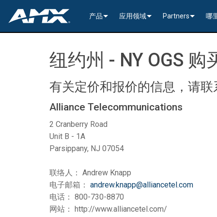
产品
应用领域
Partners
哪
网络音视频
编码与解码
企业办公
>----------1G Solutions-
InConcert Partne
纽约州 - NY OGS 
传统视音频分配
窗口处理器
演示切换器
教育系统
N2600 Series (4K60)
>----------1G Solutions-
DVX 4K60 (Up to 8x4 +
Valued Independe
视频信号处理
SVSI 音频收发器
固定切换器
EDID Management, Scaling, & C
政府工程
SVSI N2400 4K 系
N2400 Series (4K60 4
DVX HD (Up to 10x4 +
Jetpack (4K60 3x1) Sw
DCE-1 In-Line Controll
有关定价和报价的信息，请联系
隐藏式接口箱
AVoIP Control & Management
模块化交换系统
窗口处理
HydraPort Enclosures & Gromm
Stadiums & Arenas
SVSI N2300 4K 系
N2000 Series (HD 4x1
N-Command Controlle
>--------------------------
>--------------------------
>-----------Enova DGX--
SCL-1 Video Scaler
>---------HDMI Solution
Alliance Telecommunications
日程安排与协作
SVSI 配件
A/V 远程传输解决方案
HydraPort Modules
Scheduling Touch Panels
Bars & Restaurants
SVSI N2000 系列编
>---------H.264 Solutio
N-Able Control Softw
安装
Incite 数字化演示系统
Precis 系列数字矩阵
Enova DGX 机箱
DXLink Fiber (>100m)
UVC1-4K HDMI to USB
Precis (4K60 4x1 + 1)
可伸缩式
8x8
2 Cranberry Road
Unit B - 1A
用户界面
窗口处理
CTC (4K60 6x1) Switching & Tra
触控面板
Convention Centers
SVSi N1000 系列编
N3000 Series (HD 9x1
功率
>--------------------------
4K60 Cards and Endpo
DXLink U/STP (<100m
Precis (4K60 4x1 + 1)
>----------1G Solutions-
Video
Varia
16x16
Parsippany, NJ 07054
设备控制
传统音视频配件
CTP (4K30 4x1) Switching & Tran
键盘
中央控制器
Unified Communication
>---------H.26x Solution
CTC (4K60 6x1) Switch
4K30 Cards and Endpo
DXLite U/STP (<70m)
安装
N2400 Series (4K60 4
Cat 6
Modero G5 触控面板
Metreau (Decora Styl
MUSE Controllers
32x32
联络人： Andrew Knapp
音视频管理软件
键盘控制器
扩展控制盒
MUSE Automator
N3300 Series (4K60)
CTP (4K30 4x1) Switch
HD Cards and Endpoin
CT 系列
功率
N2000 Series (4K30 4
USB
UI 配件
Massio (Surface Moun
Massio ControlPads (
NetLinx NX Controllers
>--------------
Modero G5 
电子邮箱：
andrew.knapp@alliancetel.com
电话： 800-730-8870
Intelligent Light Control
应用程序
控制系统配件
MUSE Extension for VS Code
SVSI N3000 系列 H.26
>--------------------------
音频卡
Switching, Transport,
电缆
>---------H.264 Solutio
功率模块
TPC-TPI-PRO
系统安装
CPU Upgrade
音频切换板
Modero 电
网站： http://www.alliancetel.com/
>--------------------------------------
Manager
VPX (4K60 4x1 +1)
N3000 Series (HD 9x1
Buttons (& ACC bands
TPC-APPLE
电源
音频插入/提
Modero X