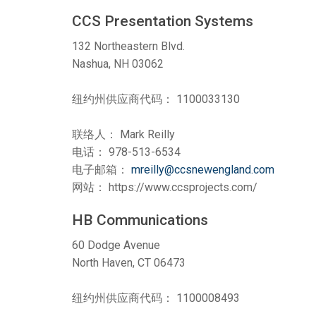
CCS Presentation Systems
带用户界面的控制器
IREDIT2
VPX (4K60 7x1 +1)
通透
TPC-ANDROID
其他
Massio ControlPads (
132 Northeastern Blvd.
带开关功能的控制器
NetLinx Studio
SDX (4K30 4x1 +1)
空白
TPC-WIN8
DGX
Nashua, NH 03062
触摸面板设计
SDX (4K30 5x1 +1)
TPC-BYOD
DVX 4K60
纽约州供应商代码： 1100033130
Rapid Project Maker (RPM)
DVX HD
联络人： Mark Reilly
IREdit
电话： 978-513-6534
驱动器设计
电子邮箱：
mreilly@ccsnewengland.com
网站： https://www.ccsprojects.com/
资源管理套件企业版
HB Communications
N-Able Control Software
60 Dodge Avenue
North Haven, CT 06473
纽约州供应商代码： 1100008493