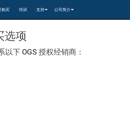
里购买
培训
支持
公司简介
---------<
rs
联系我们
我们的历史
购买选项
---------<
2)
nt Partners (VIP)
安全
质量保证
apture
列编解码器
x1)
2)
itching, Transport, and Control Solution
er
保證
案例研究
以下 OGS 授权经销商：
ets
列编解码器
)
rs
----------------<
----------------<
----------<
s---------<
RMA
新闻
解码器
ns--------<
are
切换器
 Capture
产品登记
nsport Kit w/ USB-C
解码器
)
----------------<
ints
)
---------<
顾问门户
sport Kit
s--------<
ing & Transport Kit w/ USB-C
ints
x1)
e)
>-------------------------<
ing & Transport Kit
ts
x1)
t)
Surface Mount)
----------------------------<
/ Modero S / Acendo Book 安装选件
全天候帮助中心
4 / WAN
----------------<
 and Control Solution (<70m)
ns--------<
 Kit
套件
源
售后服务
----<
)
)
取板
® 和 Modero S 系列触控面板配件
文档下载