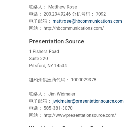
联络人： Matthew Rose
电话： 203.234.9246 分机号码： 7092
电子邮箱：
matt.rose@hbcommunications.com
网站： http://hbcommunications.com/
Presentation Source
1 Fishers Road
Suite 320
Pitsford, NY 14534
纽约州供应商代码： 1000029378
联络人： Jim Widmaier
电子邮箱：
jwidmaier@presentationsource.com
电话： 585-381-3070
网站： http://www.presentationsource.com/