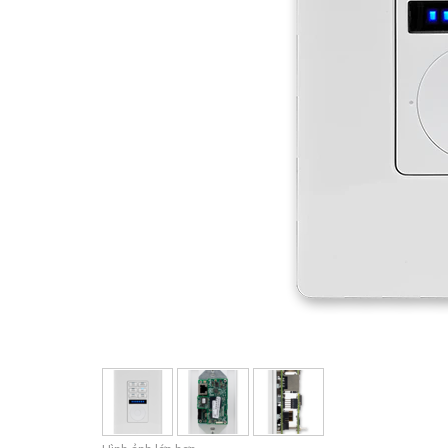
Bộ điều khiển với Giao diệ
IREDIT2
VPX (4K60 
Đi qua
TPC-ANDR
Khác
Massio Con
Bộ điều khiển có Chuyển đổ
NetLinx Studio
SDX (4K30 
Trống
TPC-WIN8
DGX
Thiết Kế Bảng Điều Khiển
SDX (4K30 
TPC-BYOD
DVX 4K60
Rapid Project Maker (RPM
DVX HD
IREdit
Thiết kế Trình điều khiển
Resource Management Su
N-Able Control Software