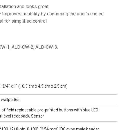
tallation and looks great
 Improves usability by confirming the user's choice
l for simplified control
D-CW-1, ALD-CW-2, ALD-CW-3.
 3/4" x 1" (10.3 cm x 4.5 cm x 2.5 cm)
 wallplates
y of field replaceable pre-printed buttons with blue LED
ht-level feedback, Sensor
/100, (2) 8-pin, 0.100” (2.54 mm) IDC-type male header