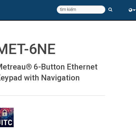
Eng
中
MET-6NE
etreau® 6-Button Ethernet
eypad with Navigation