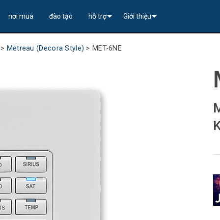
nơi mua
đào tạo
hỗ trợ
Giới thiệu
Partners
G Solutions----------<
Liên hệ chúng tôi
Lịch sử của chúng tôi
>
Metreau (Decora Style)
>
MET-6NE
witchers
ependent Partners (VIP)
es (4K60)
G Solutions----------<
Up to 8x4 +2)
Bảo mật
Đảm bảo chất lượng
, & Capture
es (4K60)
es (4K60 4x1)
 to 10x4 +2)
K60 3x1) Switching, Transport, and Control Solution
ne Controller
warranty
Nghiên cứu trường hợp
ent
ô-đun
Grommets
es (4K30)
es (HD 4x1)
 Controllers
------------------------------<
------------------------------<
-Enova DGX------------<
o Scaler
DMI Solutions---------<
RMA
tin tức
M
thanh/Hình ảnh Tầm xa
es (HD)
.264 Solutions--------<
trol Software
 (8x1:3)
0 4x2 - 8x8 +4)
 Bộ điều khiển Trung tâm)
er (>100m)
DMI to USB Capture
0 4x1 + 1)
 co rút
8x8
Đăng ký sản phẩm
K
& Transport Kit w/ USB-C
es (HD)
es (HD 9x1)
------------------------------<
 and Endpoints
STP (<100m)
0 4x1 + 1)
G Solutions----------<
16x16
Cổng Thông Tin Tư Vấn
& Transport Kit
26x Solutions--------<
6x1) Switching & Transport Kit w/ USB-C
 and Endpoints
STP (<70m)
es (4K60 4x1)
ảng điều khiển cảm ứng
ecora Style)
ollers
32x32
Lắp đặt
>-------------------------<
es (4K60)
4x1) Switching & Transport Kit
nd Endpoints
& Transport Kits (<100m)
es (4K30 4x1)
rface Mount)
trolPads (Surface Mount)
Controllers
>------------------------------------------<
Công Suất
Trung tâm trợ giúp 24/7
ode
es (HD)
------------------------------<
hanh
 Transport, and Control Solution (<70m)
.264 Solutions--------<
uồn
PRO
CPU Upgrade Kit
Bộ Kit Bảng Chuyển Mạch Âm Thanh
Khác
Dịch vụ
-----------<
4x1 +1)
es (HD 9x1)
 ACC bands)
E
Bảng Audio Insert/Extract
Tải xuống tài liệu