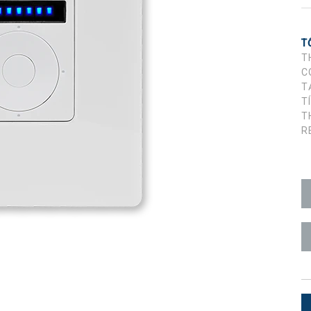
n Người dùng
7x1 +1)
OID
trolPads (Surface Mount)
Developer Resources
T
i
4x1 +1)
Lưu trữ sản phẩm
T
C
 Cảm Ứng
5x1 +1)
T
T
)
T
R
ite (RMS)