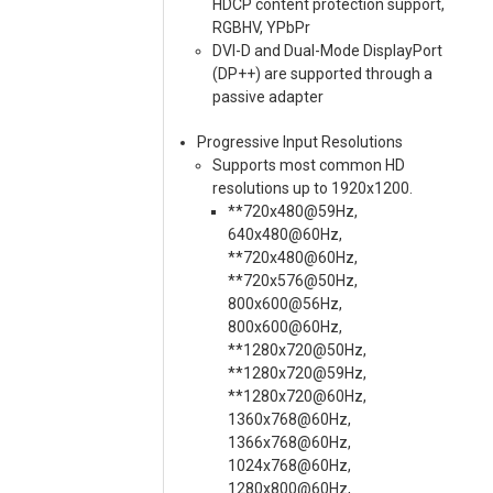
HDCP content protection support,
RGBHV, YPbPr
DVI-D and Dual-Mode DisplayPort
(DP++) are supported through a
passive adapter
Progressive Input Resolutions
Supports most common HD
resolutions up to 1920x1200.
**720x480@59Hz,
640x480@60Hz,
**720x480@60Hz,
**720x576@50Hz,
800x600@56Hz,
800x600@60Hz,
**1280x720@50Hz,
**1280x720@59Hz,
**1280x720@60Hz,
1360x768@60Hz,
1366x768@60Hz,
1024x768@60Hz,
1280x800@60Hz,