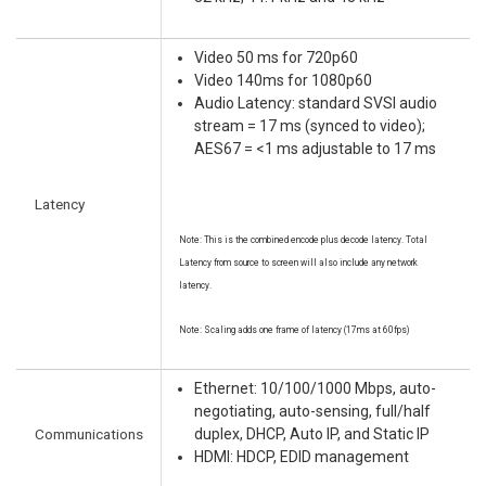
Video 50 ms for 720p60
Video 140ms for 1080p60
Audio Latency: standard SVSI audio
stream = 17 ms (synced to video);
AES67 = <1 ms adjustable to 17 ms
Latency
Note: This is the combined encode plus decode latency. Total
Latency from source to screen will also include any network
latency.
Note: Scaling adds one frame of latency (17ms at 60fps)
Ethernet: 10/100/1000 Mbps, auto-
negotiating, auto-sensing, full/half
Communications
duplex, DHCP, Auto IP, and Static IP
HDMI: HDCP, EDID management