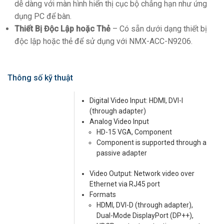
dễ dàng với màn hình hiển thị cục bộ chẳng hạn như ứng
dụng PC để bàn.
Thiết Bị Độc Lập hoặc Thẻ
– Có sẵn dưới dạng thiết bị
độc lập hoặc thẻ để sử dụng với NMX-ACC-N9206.
Thông số kỹ thuật
Digital Video Input: HDMI, DVI-I
(through adapter)
Analog Video Input
HD-15 VGA, Component
Component is supported through a
passive adapter
Video Output: Network video over
Ethernet via RJ45 port
Formats
HDMI, DVI-D (through adapter),
Dual-Mode DisplayPort (DP++),