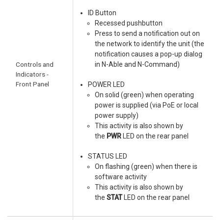
ID Button
Recessed pushbutton
Press to send a notification out on
the network to identify the unit (the
notification causes a pop-up dialog
Controls and
in N-Able and N-Command)
Indicators -
Front Panel
POWER LED
On solid (green) when operating
power is supplied (via PoE or local
power supply)
This activity is also shown by
the
PWR
LED on the rear panel
STATUS LED
On flashing (green) when there is
software activity
This activity is also shown by
the
STAT
LED on the rear panel