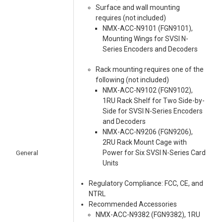
Surface and wall mounting
requires (not included)
NMX-ACC-N9101 (FGN9101),
Mounting Wings for SVSI N-
Series Encoders and Decoders
Rack mounting requires one of the
following (not included)
NMX-ACC-N9102 (FGN9102),
1RU Rack Shelf for Two Side-by-
Side for SVSI N-Series Encoders
and Decoders
NMX-ACC-N9206 (FGN9206),
2RU Rack Mount Cage with
General
Power for Six SVSI N-Series Card
Units
Regulatory Compliance: FCC, CE, and
NTRL
Recommended Accessories
NMX-ACC-N9382 (FGN9382), 1RU