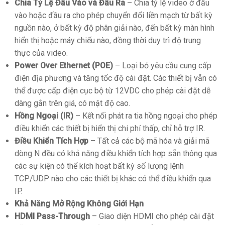
Chia Tỷ Lệ Đầu Vào và Đầu Ra
– Chia tỷ lệ video ở đầu
vào hoặc đầu ra cho phép chuyển đổi liền mạch từ bất kỳ
nguồn nào, ở bất kỳ độ phân giải nào, đến bất kỳ màn hình
hiển thị hoặc máy chiếu nào, đồng thời duy trì độ trung
thực của video.
Power Over Ethernet (POE)
– Loại bỏ yêu cầu cung cấp
điện địa phương và tăng tốc độ cài đặt. Các thiết bị vẫn có
thể được cấp điện cục bộ từ 12VDC cho phép cài đặt dễ
dàng gắn trên giá, có mật độ cao.
Hồng Ngoại (IR)
– Kết nối phát ra tia hồng ngoại cho phép
điều khiển các thiết bị hiển thị chi phí thấp, chỉ hỗ trợ IR.
Điều Khiển Tích Hợp
– Tất cả các bộ mã hóa và giải mã
dòng N đều có khả năng điều khiển tích hợp sẵn thông qua
các sự kiện có thể kích hoạt bất kỳ số lượng lệnh
TCP/UDP nào cho các thiết bị khác có thể điều khiển qua
IP.
Khả Năng Mở Rộng Không Giới Hạn
HDMI Pass-Through
– Giao diện HDMI cho phép cài đặt