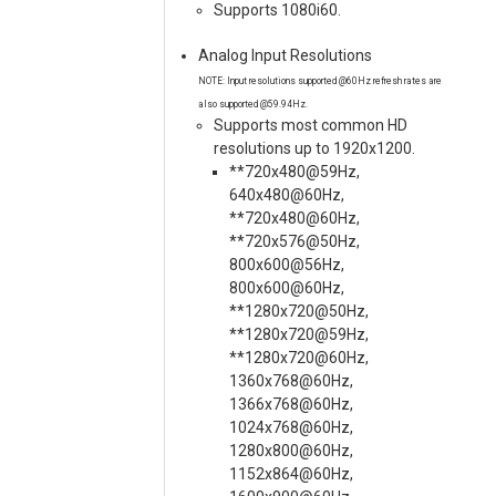
Supports 1080i60.
Analog Input Resolutions
NOTE: Input resolutions supported @60Hz refresh rates are
also supported @59.94Hz.
Supports most common HD
resolutions up to 1920x1200.
**720x480@59Hz,
640x480@60Hz,
**720x480@60Hz,
**720x576@50Hz,
800x600@56Hz,
800x600@60Hz,
**1280x720@50Hz,
**1280x720@59Hz,
**1280x720@60Hz,
1360x768@60Hz,
1366x768@60Hz,
1024x768@60Hz,
1280x800@60Hz,
1152x864@60Hz,