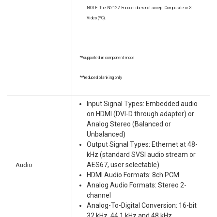
NOTE: The N2122 Encoder does not accept Composite or S-
Video (YC).
**supported in component mode
***reduced blanking only
Input Signal Types: Embedded audio
on HDMI (DVI-D through adapter) or
Analog Stereo (Balanced or
Unbalanced)
Output Signal Types: Ethernet at 48-
kHz (standard SVSI audio stream or
Audio
AES67, user selectable)
HDMI Audio Formats: 8ch PCM
Analog Audio Formats: Stereo 2-
channel
Analog-To-Digital Conversion: 16-bit
32 kHz, 44.1 kHz and 48 kHz