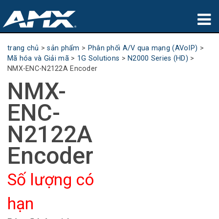
sản phẩm
trang chủ
>
sản phẩm
>
Phân phối A/V qua mạng (AVoIP)
>
Mã hóa và Giải mã
>
1G Solutions
>
N2000 Series (HD)
>
Ứng dụng
NMX-ENC-N2122A Encoder
NMX-
Partners
ENC-
nơi mua
N2122A
đào tạo
Encoder
hỗ trợ
Số lượng có
Giới thiệu
hạn