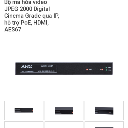
Bộ mã hóa video
Ngôn ngữ/Khu vực
JPEG 2000 Digital
Cinema Grade qua IP,
hỗ trợ PoE, HDMI,
AES67