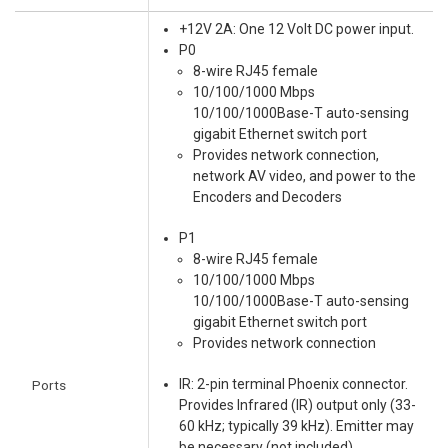
+12V 2A: One 12 Volt DC power input.
P0
8-wire RJ45 female
10/100/1000 Mbps
10/100/1000Base-T auto-sensing
gigabit Ethernet switch port
Provides network connection,
network AV video, and power to the
Encoders and Decoders
P1
8-wire RJ45 female
10/100/1000 Mbps
10/100/1000Base-T auto-sensing
gigabit Ethernet switch port
Provides network connection
IR: 2-pin terminal Phoenix connector.
Ports
Provides Infrared (IR) output only (33-
60 kHz; typically 39 kHz). Emitter may
be necessary (not included)