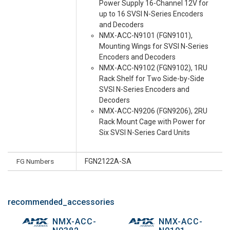
Power Supply 16-Channel 12V for
up to 16 SVSI N-Series Encoders
and Decoders
NMX-ACC-N9101 (FGN9101),
Mounting Wings for SVSI N-Series
Encoders and Decoders
NMX-ACC-N9102 (FGN9102), 1RU
Rack Shelf for Two Side-by-Side
SVSI N-Series Encoders and
Decoders
NMX-ACC-N9206 (FGN9206), 2RU
Rack Mount Cage with Power for
Six SVSI N-Series Card Units
FG Numbers
FGN2122A-SA
recommended_accessories
NMX-ACC-
NMX-ACC-