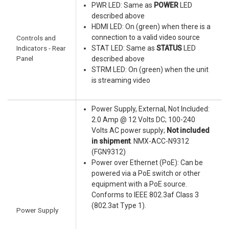
PWR LED: Same as
POWER
LED
described above
HDMI LED: On (green) when there is a
connection to a valid video source
Controls and
Indicators - Rear
STAT LED: Same as
STATUS
LED
Panel
described above
STRM LED: On (green) when the unit
is streaming video
Power Supply, External, Not Included:
2.0 Amp @ 12 Volts DC; 100-240
Volts AC power supply;
Not included
in shipment
. NMX-ACC-N9312
(FGN9312)
Power over Ethernet (PoE): Can be
powered via a PoE switch or other
equipment with a PoE source.
Conforms to IEEE 802.3af Class 3
(802.3at Type 1).
Power Supply