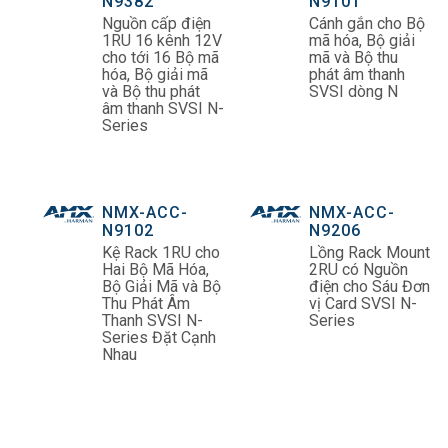
N9382
N9101
Nguồn cấp điện
Cánh gắn cho Bộ
1RU 16 kênh 12V
mã hóa, Bộ giải
cho tới 16 Bộ mã
mã và Bộ thu
hóa, Bộ giải mã
phát âm thanh
và Bộ thu phát
SVSI dòng N
âm thanh SVSI N-
Series
NMX-ACC-
NMX-ACC-
N9102
N9206
Kệ Rack 1RU cho
Lồng Rack Mount
Hai Bộ Mã Hóa,
2RU có Nguồn
Bộ Giải Mã và Bộ
điện cho Sáu Đơn
Thu Phát Âm
vị Card SVSI N-
Thanh SVSI N-
Series
Series Đặt Cạnh
Nhau