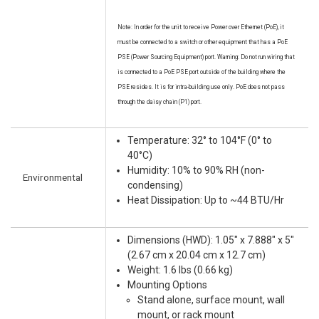
Note: In order for the unit to receive Power over Ethernet (PoE), it
must be connected to a switch or other equipment that has a PoE
PSE (Power Sourcing Equipment) port. Warning: Do not run wiring that
is connected to a PoE PSE port outside of the building where the
PSE resides. It is for intra-building use only. PoE does not pass
through the daisy chain (P1) port.
Temperature: 32° to 104°F (0° to
40°C)
Humidity: 10% to 90% RH (non-
Environmental
condensing)
Heat Dissipation: Up to ~44 BTU/Hr
Dimensions (HWD): 1.05" x 7.888" x 5"
(2.67 cm x 20.04 cm x 12.7 cm)
Weight: 1.6 lbs (0.66 kg)
Mounting Options
Stand alone, surface mount, wall
mount, or rack mount