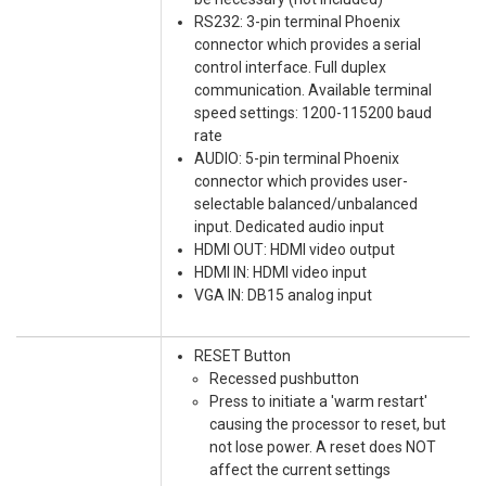
RS232: 3-pin terminal Phoenix
connector which provides a serial
control interface. Full duplex
communication. Available terminal
speed settings: 1200-115200 baud
rate
AUDIO: 5-pin terminal Phoenix
connector which provides user-
selectable balanced/unbalanced
input. Dedicated audio input
HDMI OUT: HDMI video output
HDMI IN: HDMI video input
VGA IN: DB15 analog input
RESET Button
Recessed pushbutton
Press to initiate a 'warm restart'
causing the processor to reset, but
not lose power. A reset does NOT
affect the current settings