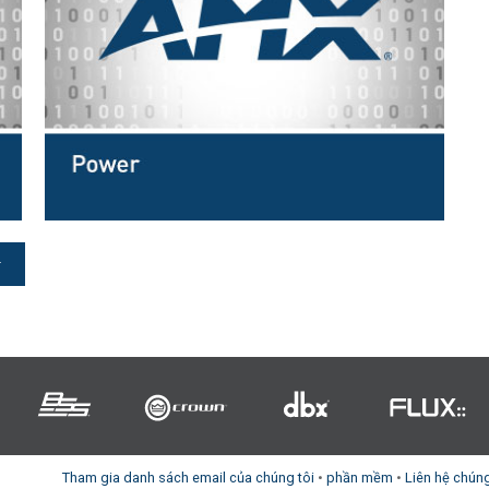
n Người dùng
7x1 +1)
OID
trolPads (Surface Mount)
Developer Resources
i
4x1 +1)
Lưu trữ sản phẩm
 Cảm Ứng
5x1 +1)
)
ite (RMS)
Tham gia danh sách email của chúng tôi
•
phần mềm
•
Liên hệ chúng