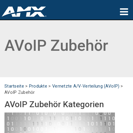
Produkte
AVoIP Zubehör
Anwendungen
Partners
Wo zu kaufen
Schulungen
Startseite
>
Produkte
>
Vernetzte A/V-Verteilung (AVoIP)
>
AVoIP Zubehör
Support
AVoIP Zubehör Kategorien
Über uns