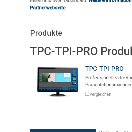
einem intuitiven Dashboard.
Weitere Information
Partnerwebseite
.
Produkte
TPC-TPI-PRO Produ
TPC-TPI-PRO
Professionelles In-R
Präsentationsmanage
vergleichen