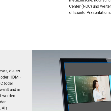
medizinische, hochschu
Center (NOC) und weiter
ächen
x1 +1)
fung
ID
rolPads (Surface Mount)
Developer Resources
effiziente Präsentations
x1 +1)
Produktarchiv
x1 +1)
te (RMS)
nvas, die es
B oder HDMI-
C (oder
wählt und in
et werden
oder
. Als