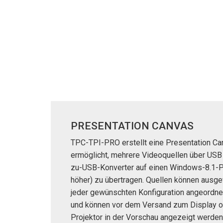
Regler mit Benutzeroberfl
IREDIT2
VPX (4K60 7
Durchschlei
TPC-ANDRO
Sonstige
Massio Cont
Regler mit Schaltfunktion
NetLinx Studio
SDX (4K30 4
Rohlinge
TPC-WIN8
DGX
Touchpanel-Design
SDX (4K30 5
TPC-BYOD
DVX 4K60
Rapid Project Maker (RPM)
DVX HD
IREdit
Treiberdesign
PRESENTATION CANVAS
Resource Management Sui
TPC-TPI-PRO erstellt eine Presentation Ca
ermöglicht, mehrere Videoquellen über US
N-Able Control Software
zu-USB-Konverter auf einen Windows-8.1-P
höher) zu übertragen. Quellen können ausge
jeder gewünschten Konfiguration angeordn
und können vor dem Versand zum Display 
Projektor in der Vorschau angezeigt werden