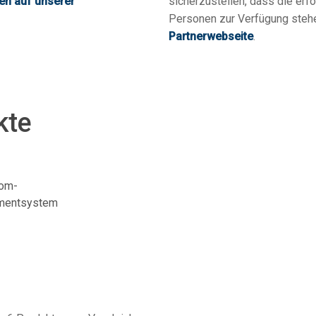
en auf unserer
sicherzustellen, dass die erf
Personen zur Verfügung steh
Partnerwebseite
.
kte
oom-
mentsystem