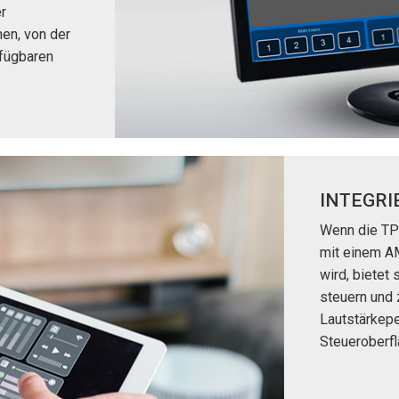
r
nen, von der
rfügbaren
INTEGR
Wenn die TP
mit einem AM
wird, bietet
steuern und 
Lautstärkepe
Steueroberf