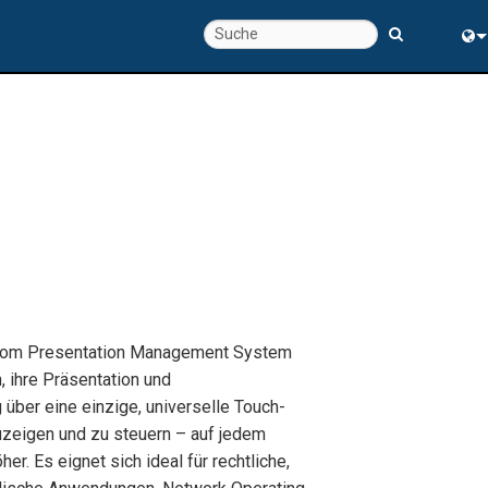
chte
Eng
rung
中
oom Presentation Management System
, ihre Präsentation und
ber eine einzige, universelle Touch-
uzeigen und zu steuern – auf jedem
r. Es eignet sich ideal für rechtliche,
s