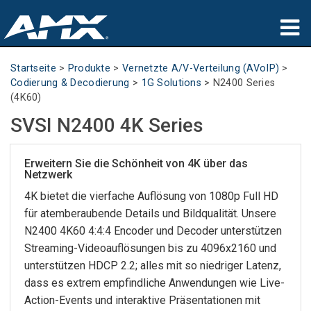
Produkte
Startseite
>
Produkte
>
Vernetzte A/V-Verteilung (AVoIP)
>
Codierung & Decodierung
>
1G Solutions
>
N2400 Series
Anwendungen
(4K60)
SVSI N2400 4K Series
Partners
Wo zu kaufen
Erweitern Sie die Schönheit von 4K über das
Netzwerk
Schulungen
4K bietet die vierfache Auflösung von 1080p Full HD
für atemberaubende Details und Bildqualität. Unsere
Support
N2400 4K60 4:4:4 Encoder und Decoder unterstützen
Streaming-Videoauflösungen bis zu 4096x2160 und
Über uns
unterstützen HDCP 2.2; alles mit so niedriger Latenz,
dass es extrem empfindliche Anwendungen wie Live-
Action-Events und interaktive Präsentationen mit