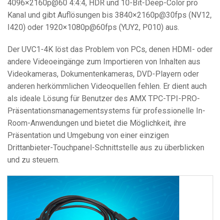
4096×2160p@60 4:4:4, HDR und 10-Bit-Deep-Color pro
Kanal und gibt Auflösungen bis 3840×2160p@30fps (NV12,
I420) oder 1920×1080p@60fps (YUY2, P010) aus.
Der UVC1-4K löst das Problem von PCs, denen HDMI- oder
andere Videoeingänge zum Importieren von Inhalten aus
Videokameras, Dokumentenkameras, DVD-Playern oder
anderen herkömmlichen Videoquellen fehlen. Er dient auch
als ideale Lösung für Benutzer des AMX TPC-TPI-PRO-
Präsentationsmanagementsystems für professionelle In-
Room-Anwendungen und bietet die Möglichkeit, ihre
Präsentation und Umgebung von einer einzigen
Drittanbieter-Touchpanel-Schnittstelle aus zu überblicken
und zu steuern.