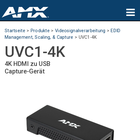
Produkte
Startseite
>
Produkte
>
Videosignalverarbeitung
>
EDID
Management, Scaling, & Capture
>
UVC1-4K
Anwendungen
UVC1-4K
Partners
4K HDMI zu USB
Capture-Gerät
Wo zu kaufen
Schulungen
Support
Über uns