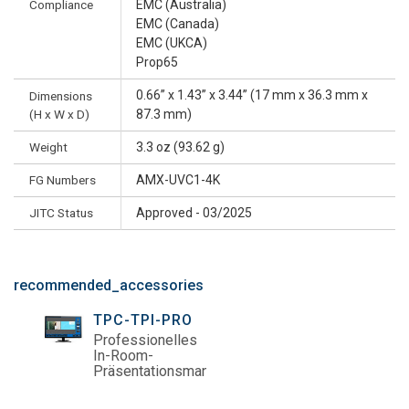
Compliance
EMC (Australia)
EMC (Canada)
EMC (UKCA)
Prop65
0.66” x 1.43” x 3.44” (17 mm x 36.3 mm x
Dimensions
(H x W x D)
87.3 mm)
Weight
3.3 oz (93.62 g)
FG Numbers
AMX-UVC1-4K
JITC Status
Approved - 03/2025
recommended_accessories
TPC-TPI-PRO
Professionelles
In-Room-
Präsentationsmanagementsystem