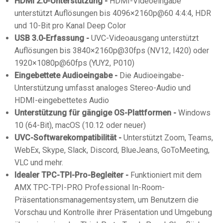
HDMI 2.0-Unterstützung -
HDMI-Videoeingabe
unterstützt Auflösungen bis 4096×2160p@60 4:4:4, HDR
und 10-Bit pro Kanal Deep Color
USB 3.0-Erfassung -
UVC-Videoausgang unterstützt
Auflösungen bis 3840×2160p@30fps (NV12, I420) oder
1920×1080p@60fps (YUY2, P010)
Eingebettete Audioeingabe -
Die Audioeingabe-
Unterstützung umfasst analoges Stereo-Audio und
HDMI-eingebettetes Audio
Unterstützung für gängige OS-Plattformen -
Windows
10 (64-Bit), macOS (10.12 oder neuer)
UVC-Softwarekompatibilität -
Unterstützt Zoom, Teams,
WebEx, Skype, Slack, Discord, BlueJeans, GoToMeeting,
VLC und mehr.
Idealer TPC-TPI-Pro-Begleiter -
Funktioniert mit dem
AMX TPC-TPI-PRO Professional In-Room-
Präsentationsmanagementsystem, um Benutzern die
Vorschau und Kontrolle ihrer Präsentation und Umgebung