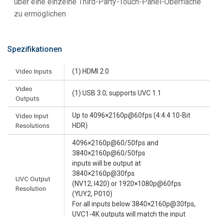
über eine einzelne Third-Party-Touch-Panel-Oberfläche
zu ermöglichen
Spezifikationen
Video Inputs
(1) HDMI 2.0
Video
(1) USB 3.0; supports UVC 1.1
Outputs
Up to 4096×2160p@60fps (4:4:4 10-Bit
Video Input
Resolutions
HDR)
4096×2160p@60/50fps and
3840×2160p@60/50fps
inputs will be output at
3840×2160p@30fps
UVC Output
(NV12, I420) or 1920×1080p@60fps
Resolution
(YUY2, P010)
For all inputs below 3840×2160p@30fps,
UVC1-4K outputs will match the input