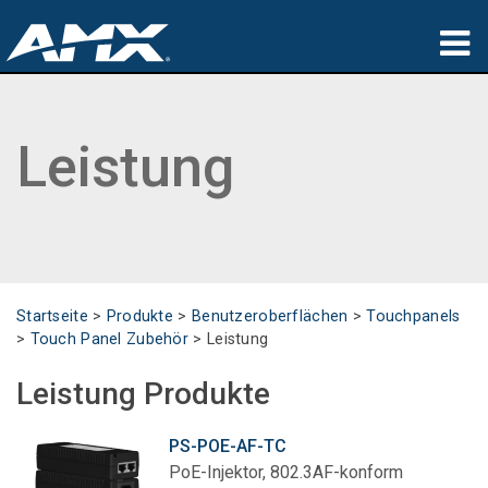
Produkte
Leistung
Anwendungen
Partners
Wo zu kaufen
Schulungen
Startseite
>
Produkte
>
Benutzeroberflächen
>
Touchpanels
>
Touch Panel Zubehör
>
Leistung
Support
Leistung Produkte
Über uns
PS-POE-AF-TC
PoE-Injektor, 802.3AF-konform