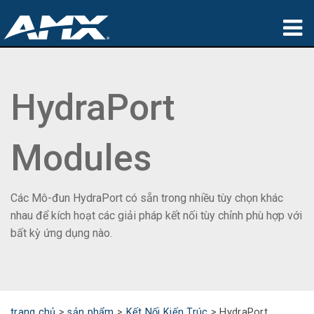
sản phẩm
HydraPort
Ứng dụng
Partners
Modules
nơi mua
đào tạo
Các Mô-đun HydraPort có sẵn trong nhiều tùy chọn khác
nhau để kích hoạt các giải pháp kết nối tùy chỉnh phù hợp với
hỗ trợ
bất kỳ ứng dụng nào.
Giới thiệu
trang chủ
>
sản phẩm
>
Kết Nối Kiến Trúc
>
HydraPort