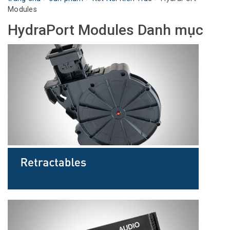
Modules
Ngôn ngữ/Khu vực
HydraPort Modules Danh mục