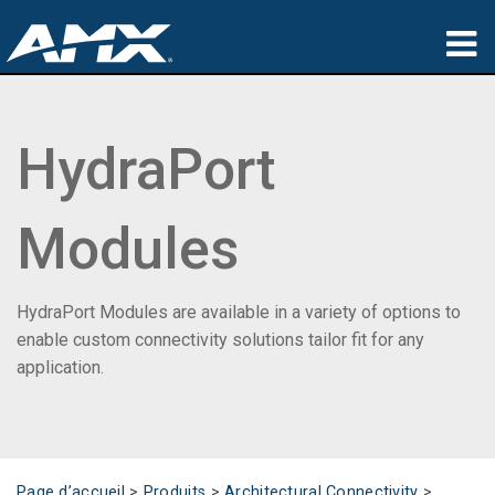
Produits
HydraPort
Applications
Partners
Modules
Où acheter
Formation
HydraPort Modules are available in a variety of options to
enable custom connectivity solutions tailor fit for any
Support
application.
À propos de
Page d’accueil
>
Produits
>
Architectural Connectivity
>