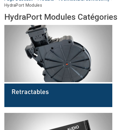
HydraPort Modules
Langue/Région
HydraPort Modules Catégories