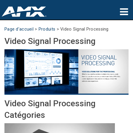
Produits
Page d’accueil
>
Produits
>
Video Signal Processing
Video Signal Processing
Applications
Partners
Où acheter
Formation
Support
Video Signal Processing
À propos de
Catégories