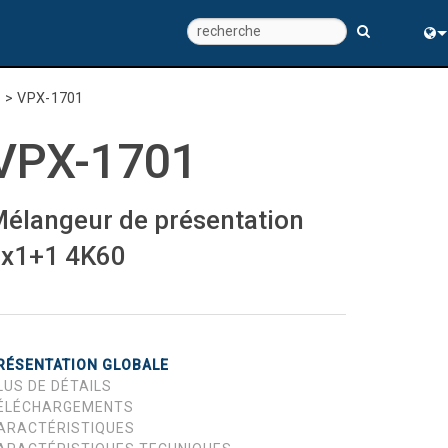
Eng
s
>
VPX-1701
中
VPX-1701
élangeur de présentation
x1+1 4K60
RÉSENTATION GLOBALE
LUS DE DÉTAILS
ÉLÉCHARGEMENTS
ARACTÉRISTIQUES
ns