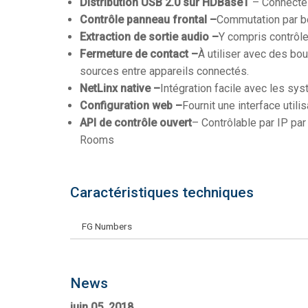
Distribution USB 2.0 sur HDBaseT
– Connecte
Contrôle panneau frontal –
Commutation par b
Extraction de sortie audio –
Y compris contrôle
Fermeture de contact –
À utiliser avec des bo
sources entre appareils connectés.
NetLinx native –
Intégration facile avec les s
Configuration web –
Fournit une interface utili
API de contrôle ouvert
– Contrôlable par IP p
Rooms
Caractéristiques techniques
FG Numbers
News
juin 05, 2018