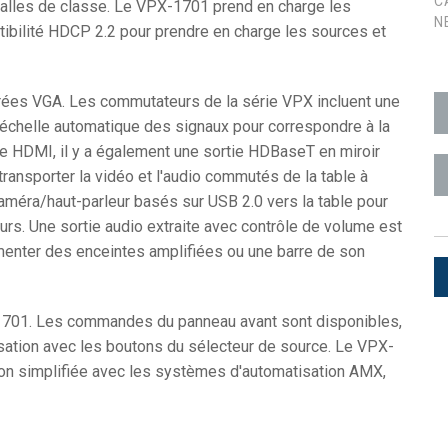
C
salles de classe. Le VPX-1701 prend en charge les
N
tibilité HDCP 2.2 pour prendre en charge les sources et
utilisateur
 +1)
t
D
lPads (Surface Mount)
Developer Resources
ion
 +1)
Archives produits
ées VGA. Les commutateurs de la série VPX incluent une
 +1)
l'échelle automatique des signaux pour correspondre à la
rtie HDMI, il y a également une sortie HDBaseT en miroir
transporter la vidéo et l'audio commutés de la table à
caméra/haut-parleur basés sur USB 2.0 vers la table pour
teurs. Une sortie audio extraite avec contrôle de volume est
imenter des enceintes amplifiées ou une barre de son
e (RMS)
X-1701. Les commandes du panneau avant sont disponibles,
isation avec les boutons du sélecteur de source. Le VPX-
ion simplifiée avec les systèmes d'automatisation AMX,