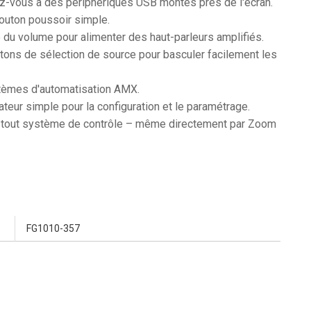
z-vous à des périphériques USB montés près de l'écran.
outon poussoir simple.
 du volume pour alimenter des haut-parleurs amplifiés.
utons de sélection de source pour basculer facilement les
ystèmes d'automatisation AMX.
sateur simple pour la configuration et le paramétrage.
ar tout système de contrôle – même directement par Zoom
FG1010-357