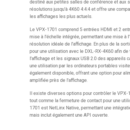
destiné aux petites salles de conférence et aux 
résolutions jusqu'à 4K60 4:4:4 et offre une compa
Contrôleurs avec interfaces 
IREDIT2
VPX (4K60 7x1
Passage direc
TPC-ANDROI
Autre
Massio Contro
les affichages les plus actuels.
Contrôleurs avec commutat
NetLinx Studio
SDX (4K30 4x1
Blancs
TPC-WIN8
DGX
Le VPX-1701 comprend 5 entrées HDMI et 2 entr
Design de Panneau Tactile
SDX (4K30 5x1
TPC-BYOD
DVX 4K60
mise à l'échelle intégrée, permettant une mise à 
résolution idéale de l'affichage. En plus de la so
Rapid Project Maker (RPM)
DVX HD
pour une utilisation avec le DXL-RX-4K60 afin de 
IREdit
l'affichage et les signaux USB 2.0 des appareils 
une utilisation par les ordinateurs portables visi
Conception du Pilote
également disponible, offrant une option pour al
amplifiée près de l'affichage.
Resource Management Suit
N-Able Control Software
Il existe diverses options pour contrôler le VP
tout comme la fermeture de contact pour une util
1701 est NetLinx Native, permettant une intégrat
mais inclut également une API ouverte.