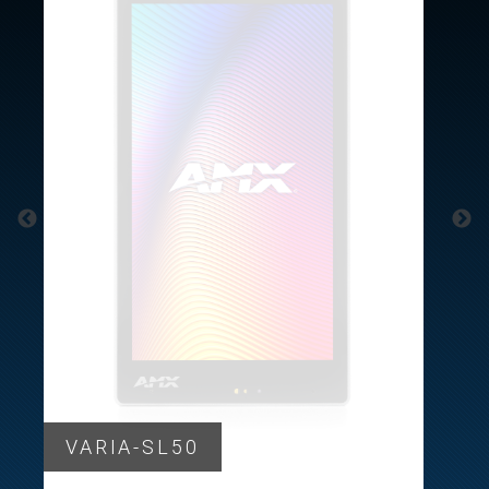
Langue/Région
VARIA-SL50
H