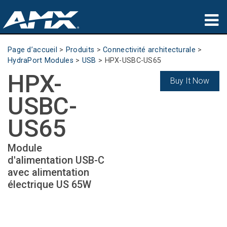
Produits
Page d’accueil
>
Produits
>
Connectivité architecturale
>
HydraPort Modules
>
USB
>
HPX-USBC-US65
Applications
HPX-
Buy It Now
Partners
USBC-
Où acheter
US65
Formation
Module
d'alimentation USB-C
Support
avec alimentation
électrique US 65W
À propos de