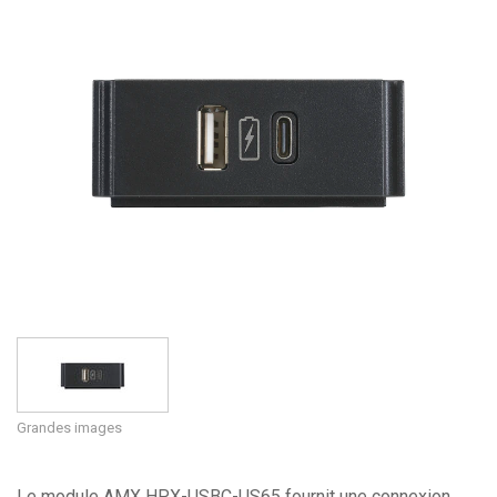
Langue/Région
Grandes images
Le module AMX HPX-USBC-US65 fournit une connexion