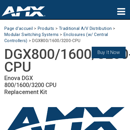
Produits
Page d’accueil
>
Produits
>
Traditional A/V Distribution
>
Modular Switching Systems
>
Enclosures (w/ Central
Applications
Controllers)
>
DGX800/1600/3200-CPU
DGX800/1600/3200
Buy It Now
Partners
CPU
Où acheter
Enova DGX
Formation
800/1600/3200 CPU
Replacement Kit
Support
À propos de