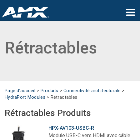
Produits
Rétractables
Applications
Partners
Où acheter
Formation
Page d’accueil
>
Produits
>
Connectivité architecturale
>
HydraPort Modules
>
Rétractables
Support
Rétractables Produits
À propos de
HPX-AV103-USBC-R
Module USB-C vers HDMI avec câble