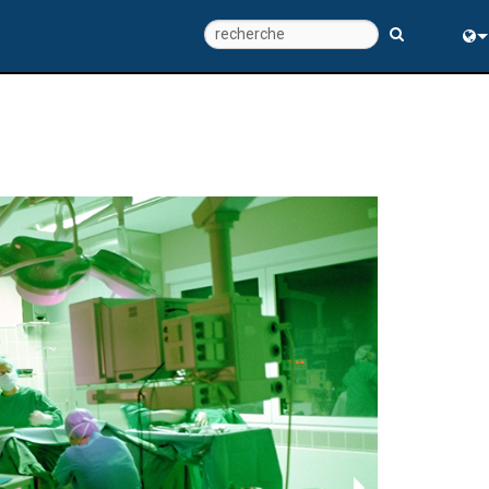
Eng
中
COUVR
PLAT
DISTA
Les syst
Avec une
posture 
charge d
de l'util
cartes i
attendues
permette
gestion 
exacts, 
des mots
que ces 
des jour
catégorie
DGX sont
ns