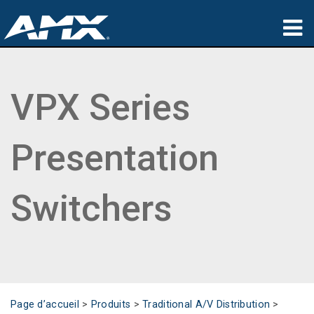
Produits
VPX Series
Applications
Partners
Presentation
Où acheter
Formation
Switchers
Support
À propos de
Page d’accueil
>
Produits
>
Traditional A/V Distribution
>