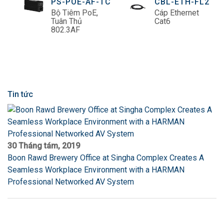
PS-POE-AF-TC
CBL-ETH-FL2
Bộ Tiêm PoE,
Cáp Ethernet
Tuân Thủ
Cat6
802.3AF
Tin tức
30 Tháng tám, 2019
Boon Rawd Brewery Office at Singha Complex Creates A
Seamless Workplace Environment with a HARMAN
Professional Networked AV System