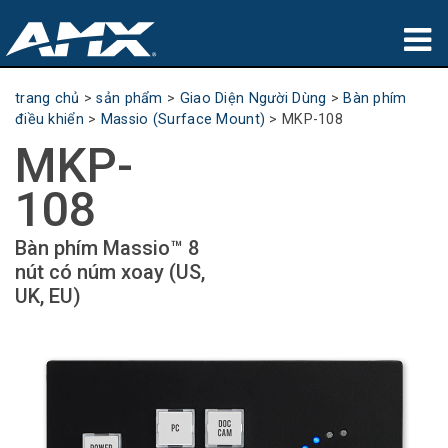
sản phẩm
trang chủ
>
sản phẩm
>
Giao Diện Người Dùng
>
Bàn phím
điều khiển
>
Massio (Surface Mount)
>
MKP-108
Ứng dụng
MKP-
Partners
108
nơi mua
Bàn phím Massio™ 8
nút có núm xoay (US,
đào tạo
UK, EU)
hỗ trợ
Giới thiệu