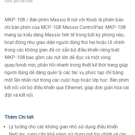
Hình ảnh lớn hơn
MKP-108 / Bàn phím Massio 8 nút với Knob là phiên bản
chỉ bàn phím của MCP-108 Massio ControlPad. MKP-108
mang lại kiểu dáng Massio tinh tế trong bất kỳ phòng nào,
hoạt động như giao diện người dùng thứ hai hoặc UI chính
trong các không gian đã có sẵn bộ điều khiển riêng biệt.
MKP-108 bao gồm các nút lớn dễ đọc và một vòng
quay/knob mịn, phản hồi nhanh trong thiết kế thời trang giúp
người dùng dễ dàng quản lý các tác vụ phức tạp chỉ bằng
một lần nhấn nút trong các cuộc họp hoặc lớp học. Bàn phím
kết nối với bộ điều khiển qua Ethernet, giúp đơn giản hóa cài
đặt và kết nối.
Thêm Chi tiết
Lý tưởng cho các không gian nhỏ sử dụng điều khiển
NetLinx, cung cấp khả năng sử dụng mã tùy chỉnh và các