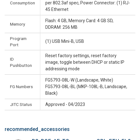
Consumption
per 802.3af spec, Power Connector: (1) RJ-
45 Ethernet
Flash: 4 GB, Memory Card: 4 GB SD,
Memory
DDRAM: 256 MB
Program
(1) USB Mini-B, USB
Port
Reset factory settings, reset factory
ID
image, toggle between DHCP or static IP
Pushbutton
addressing mode
FG5793-08L-W (Landscape, White)
FG Numbers
FG5793-08L-BL (MKP-108L-B, Landscape,
Black)
JITC Status
Approved - 04/2023
recommended_accessories