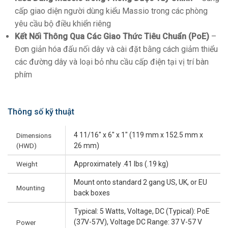
cấp giao diện người dùng kiểu Massio trong các phòng
yêu cầu bộ điều khiển riêng
Kết Nối Thông Qua Các Giao Thức Tiêu Chuẩn (PoE)
–
Đơn giản hóa đấu nối dây và cài đặt bằng cách giảm thiểu
các đường dây và loại bỏ nhu cầu cấp điện tại vị trí bàn
phím
Thông số kỹ thuật
4 11/16" x 6" x 1" (119 mm x 152.5 mm x
Dimensions
(HWD)
26 mm)
Weight
Approximately .41 lbs (.19 kg)
Mount onto standard 2 gang US, UK, or EU
Mounting
back boxes
Typical: 5 Watts, Voltage, DC (Typical): PoE
(37V-57V), Voltage DC Range: 37 V-57 V
Power