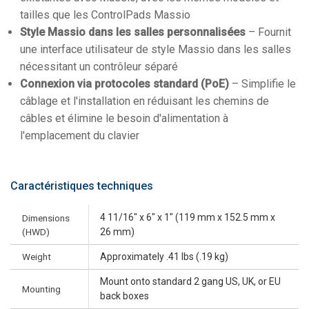
tailles que les ControlPads Massio
Style Massio dans les salles personnalisées
– Fournit
une interface utilisateur de style Massio dans les salles
nécessitant un contrôleur séparé
Connexion via protocoles standard (PoE)
– Simplifie le
câblage et l'installation en réduisant les chemins de
câbles et élimine le besoin d'alimentation à
l'emplacement du clavier
Caractéristiques techniques
4 11/16" x 6" x 1" (119 mm x 152.5 mm x
Dimensions
(HWD)
26 mm)
Weight
Approximately .41 lbs (.19 kg)
Mount onto standard 2 gang US, UK, or EU
Mounting
back boxes