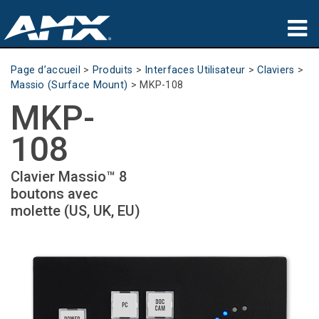
Produits
Page d’accueil
>
Produits
>
Interfaces Utilisateur
>
Claviers
>
Massio (Surface Mount)
>
MKP-108
Applications
MKP-
Partners
108
Où acheter
Clavier Massio™ 8
boutons avec
Formation
molette (US, UK, EU)
Support
À propos de