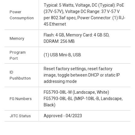
Typical: 5 Watts, Voltage, DC (Typical): PoE
(37V-57V), Voltage DC Range: 37 V-57 V
Power
Consumption
per 802.3af spec, Power Connector: (1) RJ-
45 Ethernet
Flash: 4 GB, Memory Card: 4 GB SD,
Memory
DDRAM: 256 MB
Program
(1) USB Mini-B, USB
Port
Reset factory settings, reset factory
ID
image, toggle between DHCP or static IP
Pushbutton
addressing mode
FG5793-08L-W (Landscape, White)
FG Numbers
FG5793-08L-BL (MKP-108L-B, Landscape,
Black)
JITC Status
Approved - 04/2023