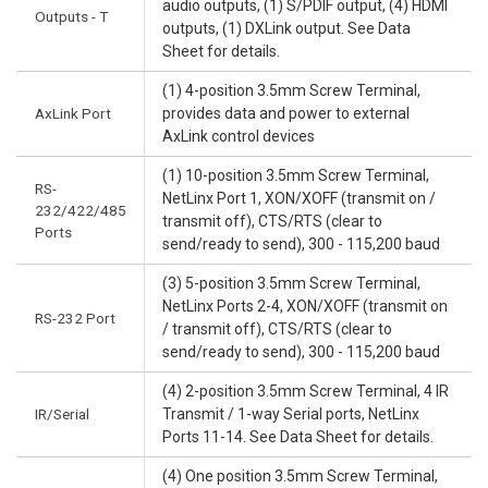
audio outputs, (1) S/PDIF output, (4) HDMI
Outputs - T
outputs, (1) DXLink output. See Data
Sheet for details.
(1) 4-position 3.5mm Screw Terminal,
AxLink Port
provides data and power to external
AxLink control devices
(1) 10-position 3.5mm Screw Terminal,
RS-
NetLinx Port 1, XON/XOFF (transmit on /
232/422/485
transmit off), CTS/RTS (clear to
Ports
send/ready to send), 300 - 115,200 baud
(3) 5-position 3.5mm Screw Terminal,
NetLinx Ports 2-4, XON/XOFF (transmit on
RS-232 Port
/ transmit off), CTS/RTS (clear to
send/ready to send), 300 - 115,200 baud
(4) 2-position 3.5mm Screw Terminal, 4 IR
IR/Serial
Transmit / 1-way Serial ports, NetLinx
Ports 11-14. See Data Sheet for details.
(4) One position 3.5mm Screw Terminal,