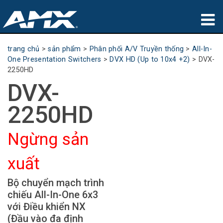
sản phẩm
trang chủ
>
sản phẩm
>
Phân phối A/V Truyền thống
>
All-In-
One Presentation Switchers
>
DVX HD (Up to 10x4 +2)
>
DVX-
Ứng dụng
2250HD
DVX-
Partners
2250HD
nơi mua
Ngừng sản
đào tạo
xuất
hỗ trợ
Bộ chuyển mạch trình
Giới thiệu
chiếu All-In-One 6x3
với Điều khiển NX
(Đầu vào đa định