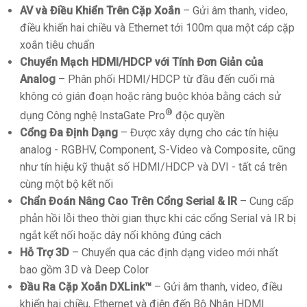
AV và Điều Khiển Trên Cặp Xoắn
– Gửi âm thanh, video,
điều khiển hai chiều và Ethernet tới 100m qua một cáp cặp
xoắn tiêu chuẩn
Chuyển Mạch HDMI/HDCP với Tính Đơn Giản của
Analog
– Phân phối HDMI/HDCP từ đầu đến cuối mà
không có gián đoạn hoặc ràng buộc khóa bằng cách sử
®
dụng Công nghệ InstaGate Pro
độc quyền
Cổng Đa Định Dạng
– Được xây dựng cho các tín hiệu
analog - RGBHV, Component, S-Video và Composite, cũng
như tín hiệu kỹ thuật số HDMI/HDCP và DVI - tất cả trên
cùng một bộ kết nối
Chẩn Đoán Nâng Cao Trên Cổng Serial & IR
– Cung cấp
phản hồi lỗi theo thời gian thực khi các cổng Serial và IR bị
ngắt kết nối hoặc dây nối không đúng cách
Hỗ Trợ 3D
– Chuyển qua các định dạng video mới nhất
bao gồm 3D và Deep Color
Đầu Ra Cặp Xoắn DXLink™
– Gửi âm thanh, video, điều
khiển hai chiều, Ethernet và điện đến Bộ Nhận HDMI