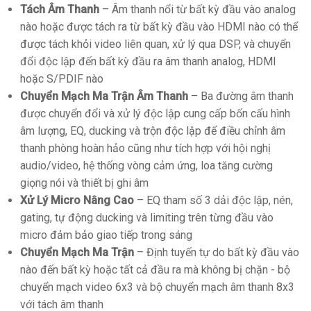
Tách Âm Thanh
– Âm thanh nổi từ bất kỳ đầu vào analog
nào hoặc được tách ra từ bất kỳ đầu vào HDMI nào có thể
được tách khỏi video liên quan, xử lý qua DSP, và chuyển
đổi độc lập đến bất kỳ đầu ra âm thanh analog, HDMI
hoặc S/PDIF nào
Chuyển Mạch Ma Trận Âm Thanh
– Ba đường âm thanh
được chuyển đổi và xử lý độc lập cung cấp bốn cấu hình
âm lượng, EQ, ducking và trộn độc lập để điều chỉnh âm
thanh phòng hoàn hảo cũng như tích hợp với hội nghị
audio/video, hệ thống vòng cảm ứng, loa tăng cường
giọng nói và thiết bị ghi âm
Xử Lý Micro Nâng Cao
– EQ tham số 3 dải độc lập, nén,
gating, tự động ducking và limiting trên từng đầu vào
micro đảm bảo giao tiếp trong sáng
Chuyển Mạch Ma Trận
– Định tuyến tự do bất kỳ đầu vào
nào đến bất kỳ hoặc tất cả đầu ra mà không bị chặn - bộ
chuyển mạch video 6x3 và bộ chuyển mạch âm thanh 8x3
với tách âm thanh