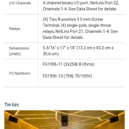
I/O Channels
4-channel binary I/O port , NetLinx Port 22,
Channels 1-4. See Data Sheet for details.
(4) Two 8-position 3.5 mm Screw
Terminal, (4) single-pole, single-throw
Relays
relays, NetLinx Port 21, Channels 1-4. See
Data Sheet for details.
5 3/16" x 17" x 14" (13.2 cm x 43.2 cm x
Dimensions
(HWD)
35.6 cm)
FG1906-11 (2x25W, 8 Ohms)
FG Numbers
FG1906-13 (75W, 70/100V)
Tin tức