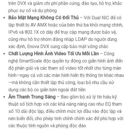
trên DVX và giảm chi phí phần cứng, đào tạo, hỗ trợ, khắc
phục sự cố và dự phòng
Bảo Mật Mạng Không Có Đối Thủ
– Với Dual NIC để cô
lập thiết bị AV AMX hoặc của bên thứ ba khỏi mạng chính,
IPv6 và 802.1X có dây để truy cập mạng được bảo vệ,
cũng như hỗ trợ nhóm đăng nhập LDAP do người dùng
xác định, Enova DVX cung cấp bảo mật vững chắc
Chất Lượng Hình Ảnh Video Tối Ưu Mỗi Lần
– Công
nghệ SmartScale độc quyền tự động co giãn hình ảnh đến
độ phân giải và các tham số video tốt nhất cho từng màn
hình—ngay cả với các màn hình hiển thị thông tin khác nhau
—mà không cần thiết lập thủ công, loại bỏ nhu cầu sử
dụng các bộ co giãn bên ngoài đắt tiền
Âm Thanh Trong Sáng
– Bao gồm bộ xử lý tín hiệu kỹ
thuật số tích hợp với các khả năng nâng cao như EQ tham
số 10 dải độc lập, điều chỉnh mức lợi đầu vào độc lập và
nén biến đổi, cho phép tinh chỉnh chính xác để phù hợp với
các thuộc tính nguồn và phòng độc đáo