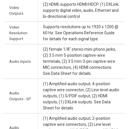
(2) HDMI; supports HDMI/HDCP. (1) DXLink;
Video
supports digital video, audio, Ethernet and
Outputs
bi-directional control
Supports resolutions up to 1920 x 1200 @
Video
Resolution
60 Hz. See Operations Reference Guide
Support
for details for each signal type.
(2) female 1/8" stereo mini-phono jacks,
(2) 3.5 mm 5-position captive-wire
Audio Inputs
terminals, (2) 3.5 mm 3-pin captive-wire
MIC connectors, (4) HDMI connections.
See Data Sheet for details.
(1) Amplified audio output; 4-position
captive wire connector, (2) Line level audio
Audio
outputs, (1) S/PDIF output, (2) HDMI
Outputs - SP
outputs, (1) DXLink outputs. See Data
Sheet for details.
(1) Amplified audio output; 2-position
captive wire connectors, (2) Line level
Audio