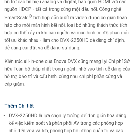
hỗ trợ các tín hiệu analog và digital, bao gồm HDMI với các
nguồn HDCP - tất cả trong cùng một đầu nối. Công nghệ
®
SmartScale
tích hợp sẵn xuất ra video được co giãn hoàn
hảo cho mỗi màn hình kết nối, loại bỏ những thách thức tích
hợp có thể xảy ra khi các nguồn và màn hình có độ phân giải
tối ưu khác nhau - làm cho DVX-2250HD dễ dàng chỉ định,
dễ dàng cài đặt và dễ dàng sử dụng.
Kiến trúc all-in-one của Enova DVX cũng mang lại Chi phí Sở
hữu Toàn bộ thấp nhất trong ngành, nhờ vào tính dễ dàng của
hỗ trợ, bảo trì và cấu hình, cũng như chi phí phần cứng và
cáp giảm.
Thêm Chi tiết
DVX-2250HD là lựa chọn lý tưởng để đơn giản hóa đáng
kể việc kiểm soát và phân phối AV trong các phòng họp
nhỏ đến vừa và lớn, phòng họp hội đồng quản trị và các