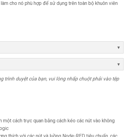
 làm cho nó phù hợp để sử dụng trên toàn bộ khuôn viên
rong trình duyệt của bạn, vui lòng nhấp chuột phải vào tệp
h một cách trực quan bằng cách kéo các nút vào không
logic
ng thích với các nút và luồng Node-RED tiêu chuẩn, các