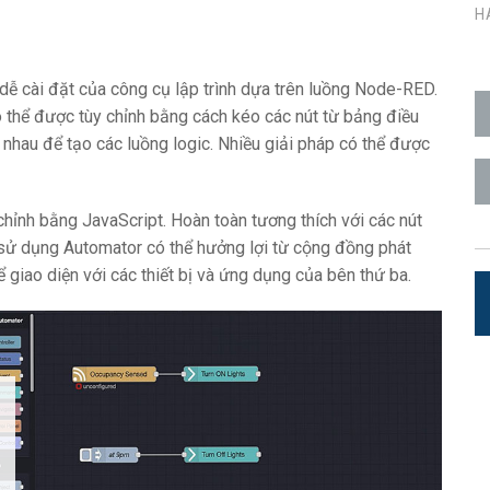
H
n Người dùng
7x1 +1)
OID
trolPads (Surface Mount)
Developer Resources
i
4x1 +1)
Lưu trữ sản phẩm
ễ cài đặt của công cụ lập trình dựa trên luồng Node-RED.
 thể được tùy chỉnh bằng cách kéo các nút từ bảng điều
 Cảm Ứng
5x1 +1)
 nhau để tạo các luồng logic. Nhiều giải pháp có thể được
)
hỉnh bằng JavaScript. Hoàn toàn tương thích với các nút
 sử dụng Automator có thể hưởng lợi từ cộng đồng phát
ể giao diện với các thiết bị và ứng dụng của bên thứ ba.
ite (RMS)