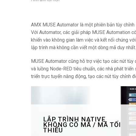
Bộ điều khiển với Giao diệ
IREDIT2
VPX (4K60 
Đi qua
TPC-ANDR
Khác
Massio Con
Bộ điều khiển có Chuyển đổ
NetLinx Studio
SDX (4K30 
Trống
TPC-WIN8
DGX
AMX MUSE Automator là một phiên bản tùy chỉnh d
Với Automator, các giải pháp MUSE Automation có
Thiết Kế Bảng Điều Khiển
SDX (4K30 
TPC-BYOD
DVX 4K60
khiển vào không gian làm việc và kết nối chúng với
lập trình mà không cần viết một dòng mã duy nhất.
Rapid Project Maker (RPM
DVX HD
IREdit
MUSE Automator cũng hỗ trợ việc tạo các nút tùy c
và luồng Node-RED tiêu chuẩn, các nhà phát triển
Thiết kế Trình điều khiển
triển trực tuyến năng động, tạo các nút tùy chỉnh đ
Resource Management Su
N-Able Control Software
LẬP TRÌNH NATIVE
KHÔNG CÓ MÃ / MÃ TỐI
THIỂU