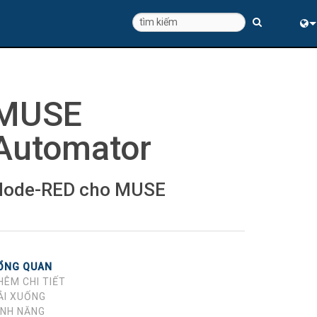
Eng
中
MUSE
Automator
Node-RED cho MUSE
ỔNG QUAN
HÊM CHI TIẾT
ẢI XUỐNG
ÍNH NĂNG