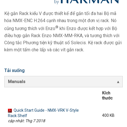
Ngôn ngữ/Khu vực
Kệ gắn Rack kiểu V được thiết kế để gắn tối đa hai Bộ mã
hóa NMX-ENC H.264 cạnh nhau trong một đơn vị rack. Nó
®
cũng tương thích với Enzo
khi Enzo được kết hợp với Bộ
điều hợp gắn Rack Enzo NMX-MM-RKA, và tương thích với
Công tắc Phương tiện kỹ thuật số Solecis. Kệ rack được gửi
kèm một tấm che lấp và các vít gắn rack.
Tải xuống
Manuals
Kích
thước
Quick Start Guide - NMX-VRK V-Style
400 KB
Rack Shelf
cập nhật: Thg 7 2018