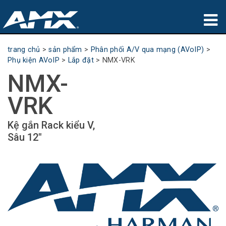
sản phẩm
trang chủ
>
sản phẩm
>
Phân phối A/V qua mạng (AVoIP)
>
Phụ kiện AVoIP
>
Lắp đặt
>
NMX-VRK
Ứng dụng
NMX-
Partners
VRK
nơi mua
Kệ gắn Rack kiểu V,
Sâu 12"
đào tạo
hỗ trợ
Giới thiệu