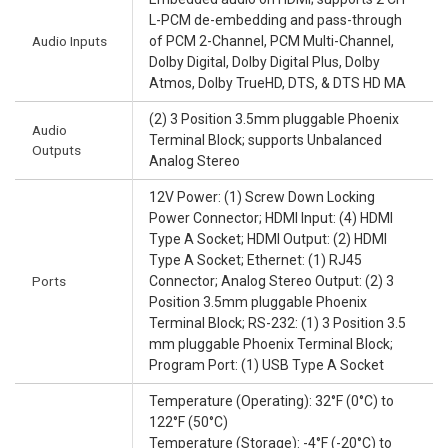
L-PCM de-embedding and pass-through
Audio Inputs
of PCM 2-Channel, PCM Multi-Channel,
Dolby Digital, Dolby Digital Plus, Dolby
Atmos, Dolby TrueHD, DTS, & DTS HD MA
(2) 3 Position 3.5mm pluggable Phoenix
Audio
Terminal Block; supports Unbalanced
Outputs
Analog Stereo
12V Power: (1) Screw Down Locking
Power Connector; HDMI Input: (4) HDMI
Type A Socket; HDMI Output: (2) HDMI
Type A Socket; Ethernet: (1) RJ45
Ports
Connector; Analog Stereo Output: (2) 3
Position 3.5mm pluggable Phoenix
Terminal Block; RS-232: (1) 3 Position 3.5
mm pluggable Phoenix Terminal Block;
Program Port: (1) USB Type A Socket
Temperature (Operating): 32°F (0°C) to
122°F (50°C)
Temperature (Storage): -4°F (-20°C) to