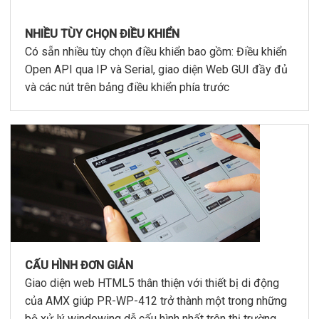
NHIỀU TÙY CHỌN ĐIỀU KHIỂN
Có sẵn nhiều tùy chọn điều khiển bao gồm: Điều khiển
Open API qua IP và Serial, giao diện Web GUI đầy đủ
và các nút trên bảng điều khiển phía trước
CẤU HÌNH ĐƠN GIẢN
Giao diện web HTML5 thân thiện với thiết bị di động
của AMX giúp PR-WP-412 trở thành một trong những
bộ xử lý windowing dễ cấu hình nhất trên thị trường.