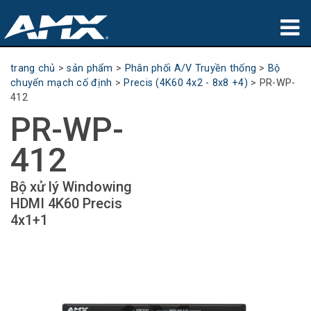
sản phẩm
trang chủ
>
sản phẩm
>
Phân phối A/V Truyền thống
>
Bộ
chuyển mạch cố định
>
Precis (4K60 4x2 - 8x8 +4)
>
PR-WP-
Ứng dụng
412
PR-WP-
Partners
412
nơi mua
Bộ xử lý Windowing
đào tạo
HDMI 4K60 Precis
4x1+1
hỗ trợ
Giới thiệu