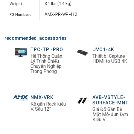
Weight
3.1 lbs (1.4 kg)
FG Numbers
AMX-PR-WP-412
recommended_accessories
TPC-TPI-PRO
UVC1-4K
Hệ Thống Quản
Thiết bị Capture
Lý Trình Chiếu
HDMI to USB 4K
Chuyên Nghiệp
Trong Phòng
NMX-VRK
AVB-VSTYLE-
SURFACE-MNT
Kệ gắn Rack kiểu
V, Sâu 12"
Giá Đỡ Gắn Bề
Mặt Mô-đun Đơn
Kiểu V