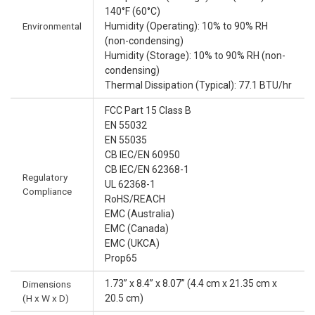
140°F (60°C)
Environmental
Humidity (Operating): 10% to 90% RH
(non-condensing)
Humidity (Storage): 10% to 90% RH (non-
condensing)
Thermal Dissipation (Typical): 77.1 BTU/hr
FCC Part 15 Class B
EN 55032
EN 55035
CB IEC/EN 60950
CB IEC/EN 62368-1
Regulatory
UL 62368-1
Compliance
RoHS/REACH
EMC (Australia)
EMC (Canada)
EMC (UKCA)
Prop65
1.73” x 8.4” x 8.07” (4.4 cm x 21.35 cm x
Dimensions
(H x W x D)
20.5 cm)