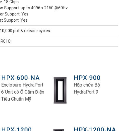
e: 18 Gbps
ion Support: up to 4096 x 2160 @60Hz
lor Support: Yes
at Support: Yes
10,000 pull & release cycles
R01C
HPX-600-NA
HPX-900
Enclosure HydraPort
Hộp chứa Bộ
6 Unit có Ổ Cắm Điện
HydraPort 9
Tiêu Chuẩn Mỹ
HPX-1200
HPX-1200-NA