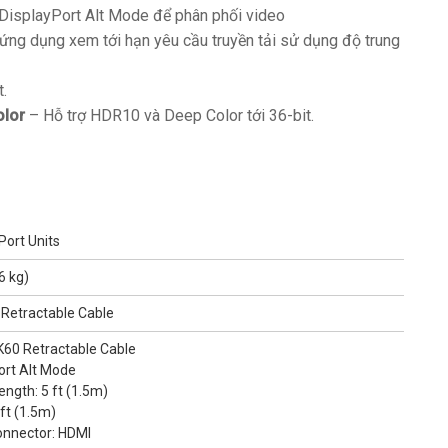
DisplayPort Alt Mode để phân phối video
ứng dụng xem tới hạn yêu cầu truyền tải sử dụng độ trung
t.
olor
– Hỗ trợ HDR10 và Deep Color tới 36-bit.
Port Units
6 kg)
 Retractable Cable
K60 Retractable Cable
ort Alt Mode
Length: 5 ft (1.5m)
5 ft (1.5m)
Connector: HDMI