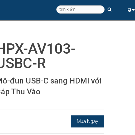
Eng
中
HPX-AV103-
USBC-R
ô-đun USB-C sang HDMI với
áp Thu Vào
Mua Ngay