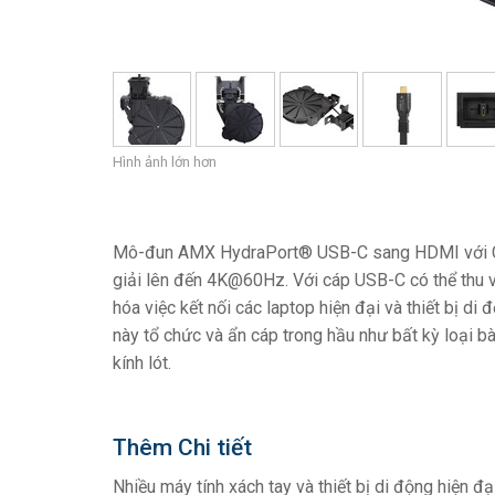
Hình ảnh lớn hơn
Mô-đun AMX HydraPort® USB-C sang HDMI với Cá
giải lên đến 4K@60Hz. Với cáp USB-C có thể thu v
hóa việc kết nối các laptop hiện đại và thiết bị d
này tổ chức và ẩn cáp trong hầu như bất kỳ loại b
kính lót.
Thêm Chi tiết
Nhiều máy tính xách tay và thiết bị di động hiện đ