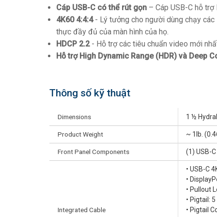
Cáp USB-C có thể rút gọn
– Cáp USB-C hỗ trợ 
4K60 4:4:4
- Lý tưởng cho người dùng chạy các 
thực đầy đủ của màn hình của họ.
HDCP 2.2
- Hỗ trợ các tiêu chuẩn video mới nhấ
Hỗ trợ High Dynamic Range (HDR) và Deep C
Thông số kỹ thuật
Dimensions
1 ½ Hydra
Product Weight
~ 1lb. (0.4
Front Panel Components
(1) USB-C
• USB-C 4
• DisplayP
• Pullout 
• Pigtail: 
Integrated Cable
• Pigtail 