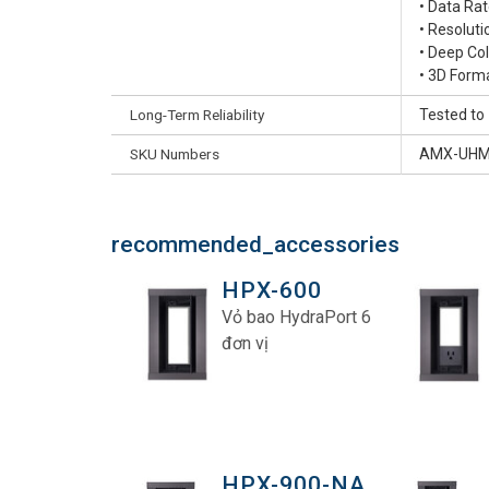
• Data Rat
• Resolut
• Deep Co
• 3D Form
Long-Term Reliability
Tested to 
SKU Numbers
AMX-UHM
recommended_accessories
HPX-600
Vỏ bao HydraPort 6
đơn vị
HPX-900-NA