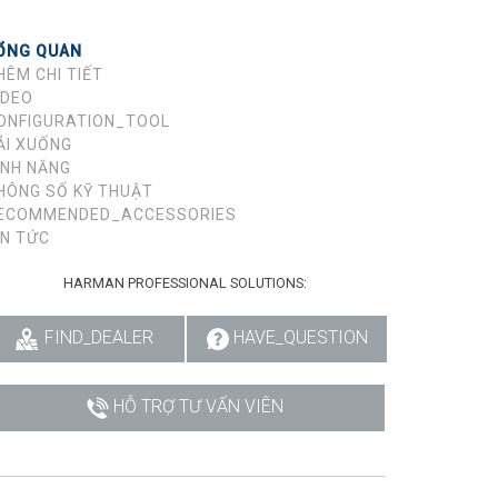
ỔNG QUAN
HÊM CHI TIẾT
IDEO
ONFIGURATION_TOOL
ẢI XUỐNG
ÍNH NĂNG
HÔNG SỐ KỸ THUẬT
ECOMMENDED_ACCESSORIES
IN TỨC
HARMAN PROFESSIONAL SOLUTIONS:
FIND_DEALER
HAVE_QUESTION
HỖ TRỢ TƯ VẤN VIÊN