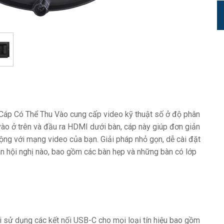
p Có Thể Thu Vào cung cấp video kỹ thuật số ở độ phân
ào ở trên và đầu ra HDMI dưới bàn, cáp này giúp đơn giản
i động với mạng video của bạn. Giải pháp nhỏ gọn, dễ cài đặt
àn hội nghị nào, bao gồm các bàn hẹp và những bàn có lớp
ại sử dụng các kết nối USB-C cho mọi loại tín hiệu bao gồm