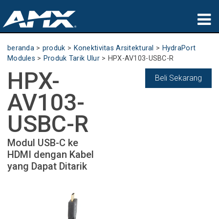
produk
beranda
>
produk
>
Konektivitas Arsitektural
>
HydraPort
Modules
>
Produk Tarik Ulur
>
HPX-AV103-USBC-R
Aplikasi
HPX-
Beli Sekarang
Partners
AV103-
tempat membeli
USBC-R
pelatihan
Modul USB-C ke
HDMI dengan Kabel
dukungan
yang Dapat Ditarik
Tentang