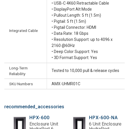
• USB-C 4K60 Retractable Cable
• DisplayPort Alt Mode
• Pullout Length: 5 ft (1.5m)
• Pigtail: 5 ft (1.5m)
• Pigtail Connector: HDMI
Integrated Cable
• Data Rate: 18 Gbps
• Resolution Support: up to 4096 x
2160 @60Hz
• Deep Color Support: Yes
• 3D Format Support: Yes
Long-Term
Tested to 10,000 pull & release cycles
Reliability
SKU Numbers
AMX-UHMR01C
recommended_accessories
HPX-600
HPX-600-NA
Enclosure Unit
6 Unit Enclosure
HydraPort 6
HydraPort