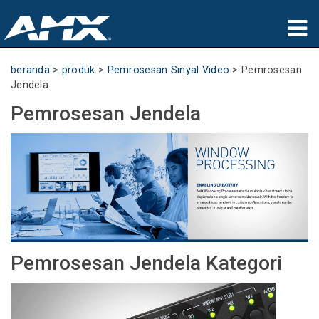
produk
beranda
>
produk
>
Pemrosesan Sinyal Video
>
Pemrosesan
Jendela
Aplikasi
Pemrosesan Jendela
Partners
tempat membeli
pelatihan
dukungan
Pemrosesan Jendela Kategori
Tentang