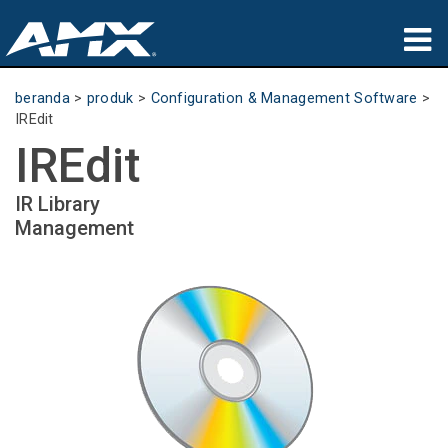
produk
beranda
>
produk
>
Configuration & Management Software
>
IREdit
Aplikasi
IREdit
Partners
IR Library
Management
tempat membeli
pelatihan
dukungan
Tentang