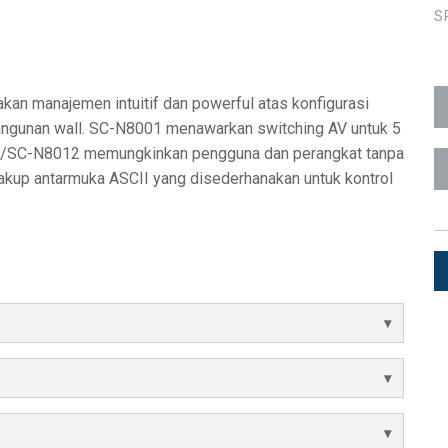
S
ka Pengguna
1)
ads (Surface Mount)
Developer Resources
1)
Arsip Produk
n manajemen intuitif dan powerful atas konfigurasi
1)
bangunan wall. SC-N8001 menawarkan switching AV untuk 5
2/SC-N8012 memungkinkan pengguna dan perangkat tanpa
kup antarmuka ASCII yang disederhanakan untuk kontrol
 (RMS)