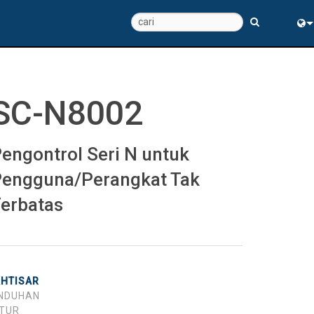
Eng
中
SC-N8002
engontrol Seri N untuk
engguna/Perangkat Tak
erbatas
KHTISAR
NDUHAN
ITUR