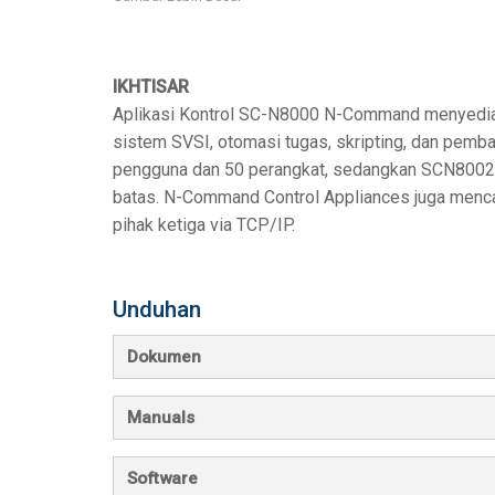
Pengontrol dengan Antarmu
IREDIT2
VPX (4K60 7x1 +
Lintas-terus
TPC-ANDROID
Lain-lain
Massio ControlP
IKHTISAR
Pengontrol dengan Switching
NetLinx Studio
SDX (4K30 4x1 +
Kosong
TPC-WIN8
DGX
Aplikasi Kontrol SC-N8000 N-Command menyediaka
Desain Panel Sentuh
SDX (4K30 5x1 +
TPC-BYOD
DVX 4K60
sistem SVSI, otomasi tugas, skripting, dan pem
pengguna dan 50 perangkat, sedangkan SCN800
Rapid Project Maker (RPM)
DVX HD
batas. N-Command Control Appliances juga menca
IREdit
pihak ketiga via TCP/IP.
Desain Driver
Unduhan
Resource Management Suite
N-Able Control Software
Dokumen
Manuals
Software