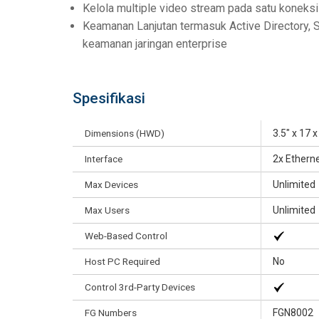
Kelola multiple video stream pada satu koneksi
Keamanan Lanjutan termasuk Active Directory,
keamanan jaringan enterprise
Spesifikasi
Dimensions (HWD)
3.5" x 17 
Interface
2x Ethern
Max Devices
Unlimited
Max Users
Unlimited
Web-Based Control
Host PC Required
No
Control 3rd-Party Devices
FG Numbers
FGN8002