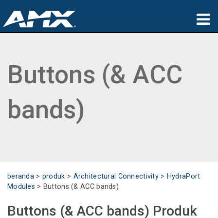
produk
Buttons (& ACC
Aplikasi
Partners
bands)
tempat membeli
pelatihan
dukungan
beranda
>
produk
>
Architectural Connectivity
>
HydraPort
Tentang
Modules
>
Buttons (& ACC bands)
Buttons (& ACC bands) Produk