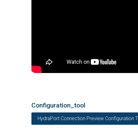
Configuration_tool
HydraPort Connection Preview Configuration T