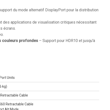
pport du mode alternatif DisplayPort pour la distribution
nt des applications de visualisation critiques nécessitant
rs écrans.
éo.
s couleurs profondes
– Support pour HDR10 et jusqu'à
Port Units
6 kg)
 Retractable Cable
K60 Retractable Cable
ort Alt Mode