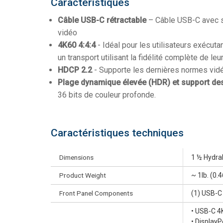
Caractéristiques
Câble USB-C rétractable
– Câble USB-C avec su
vidéo
4K60 4:4:4
- Idéal pour les utilisateurs exécuta
un transport utilisant la fidélité complète de leu
HDCP 2.2
- Supporte les dernières normes vid
Plage dynamique élevée (HDR) et support de
36 bits de couleur profonde.
Caractéristiques techniques
Dimensions
1 ½ Hydra
Product Weight
~ 1lb. (0.4
Front Panel Components
(1) USB-C
• USB-C 4
• DisplayP