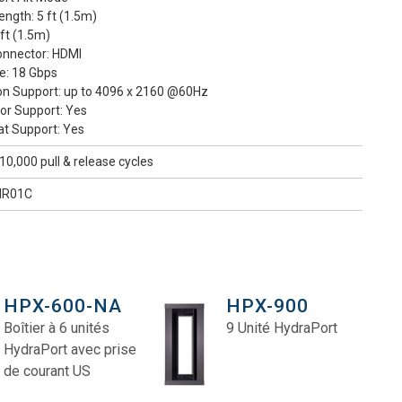
Length: 5 ft (1.5m)
5 ft (1.5m)
Connector: HDMI
e: 18 Gbps
ion Support: up to 4096 x 2160 @60Hz
lor Support: Yes
at Support: Yes
10,000 pull & release cycles
R01C
HPX-600-NA
HPX-900
Boîtier à 6 unités
9 Unité HydraPort
HydraPort avec prise
de courant US