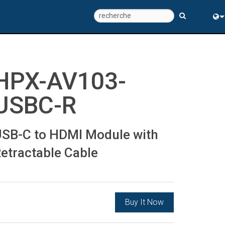
Eng
中
HPX-AV103-
USBC-R
SB-C to HDMI Module with
etractable Cable
Buy It Now
ns