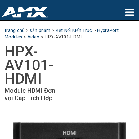
sản phẩm
trang chủ
>
sản phẩm
>
Kết Nối Kiến Trúc
>
HydraPort
Modules
>
Video
>
HPX-AV101-HDMI
Ứng dụng
HPX-
Partners
AV101-
nơi mua
HDMI
đào tạo
Module HDMI Đơn
với Cáp Tích Hợp
hỗ trợ
Giới thiệu