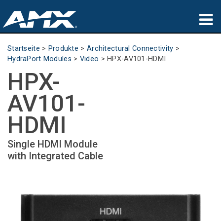
Produkte
Startseite
>
Produkte
>
Architectural Connectivity
>
HydraPort Modules
>
Video
>
HPX-AV101-HDMI
Anwendungen
HPX-
Partners
AV101-
Wo zu kaufen
HDMI
Schulungen
Single HDMI Module
with Integrated Cable
Support
Über uns