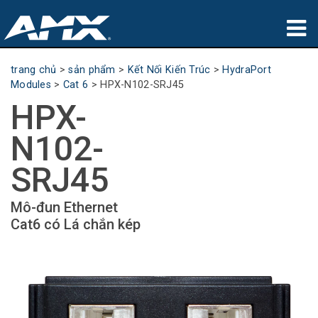
sản phẩm
trang chủ
>
sản phẩm
>
Kết Nối Kiến Trúc
>
HydraPort
Modules
>
Cat 6
>
HPX-N102-SRJ45
Ứng dụng
HPX-
Partners
N102-
nơi mua
SRJ45
đào tạo
Mô-đun Ethernet
Cat6 có Lá chắn kép
hỗ trợ
Giới thiệu