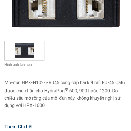
Ngôn ngữ/Khu vực
Hình ảnh lớn hơn
Mô-đun HPX-N102-SRJ45 cung cấp hai kết nối RJ-45 Cat6
®
được che chắn cho HydraPort
600, 900 hoặc 1200. Do
chiều sâu mở rộng của mô-đun này, không khuyến nghị sử
dụng với HPX-1600.
Thêm Chi tiết