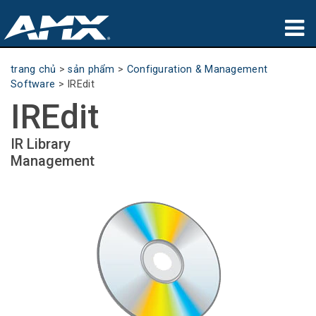
sản phẩm
trang chủ
>
sản phẩm
>
Configuration & Management
Software
>
IREdit
Ứng dụng
IREdit
Partners
IR Library
Management
nơi mua
đào tạo
hỗ trợ
Giới thiệu