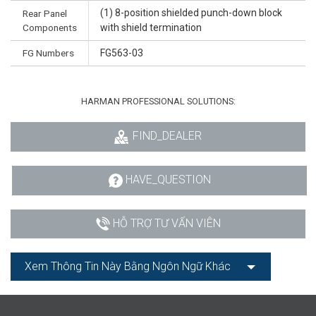
(1) 8-position shielded punch-down block
Rear Panel
Components
with shield termination
FG Numbers
FG563-03
HARMAN PROFESSIONAL SOLUTIONS:
FIND_DEALER
HAVE_QUESTION
HỖ TRỢ TƯ VẤN VIÊN
Xem Thông Tin Này Bằng Ngôn Ngữ Khác