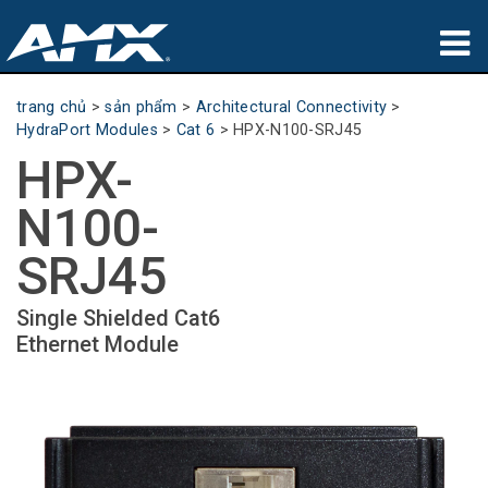
sản phẩm
trang chủ
>
sản phẩm
>
Architectural Connectivity
>
HydraPort Modules
>
Cat 6
>
HPX-N100-SRJ45
Ứng dụng
HPX-
Partners
N100-
nơi mua
SRJ45
đào tạo
Single Shielded Cat6
Ethernet Module
hỗ trợ
Giới thiệu